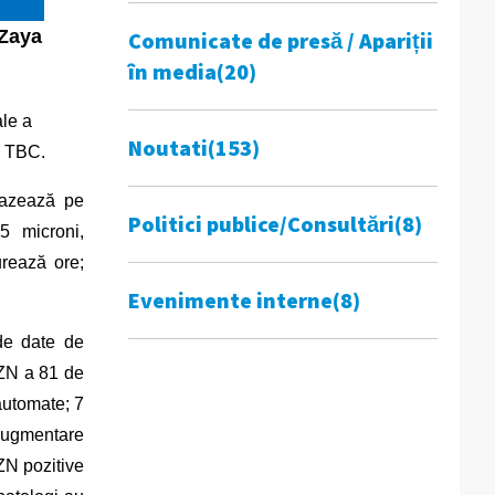
 Zaya
Comunicate de presă / Apariții
în media
(20)
ale a
Noutati
(153)
ea TBC.
bazează pe
Politici publice/Consultări
(8)
5 microni,
urează ore;
Evenimente interne
(8)
 de date de
 ZN a 81 de
automate; 7
 augmentare
 ZN pozitive