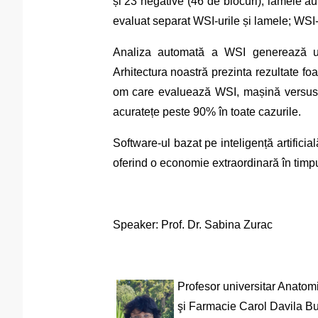
și 23 negative (46 de blocuri); lamele a
evaluat separat WSI-urile și lamele; WSI-
Analiza automată a WSI generează un 
Arhitectura noastră prezinta rezultate f
om care evaluează WSI, mașină versus
acuratețe peste 90% în toate cazurile.
Software-ul bazat pe inteligență artifici
oferind o economie extraordinară în timp
Speaker: Prof. Dr. Sabina Zurac
Profesor universitar Anatom
şi Farmacie Carol Davila Buc