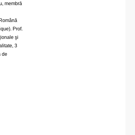
ciu, membră
a Română
ue). Prof.
ionale şi
litate, 3
s de