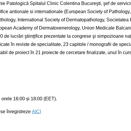
ie Patologică Spitalul Clinic Colentina Bucureşti, şef de servi
tifice antionale si internationale (European Society of Pathology,
thology, International Society of Dermatopathology, Societate
opean Academy of Dermatovenerology, Union Medicale Balcaniq
 de lucrări ştiinţifice prezentate la congrese şi simpozioane naţ
cate în reviste de specialitate, 23 capitole / monografii de specia
abil de proiect în 21 proiecte de cercetare finalizate, unul în cur
e orele 16:00 și 18:00 (EET).
 se înregistreze
AICI