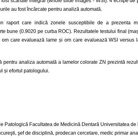
u fost scanate integral (whole slide images - WSI). 4 echipe de 
urile au fost încărcate pentru analiză automată.
raport care indică zonele susceptibile de a prezenta mic
oarte bune (0.9020 pe curba ROC). Rezultatele testului final (ma
 om care evaluează lame și om care evaluează WSI versus l
ală pentru analiza automată a lamelor colorate ZN prezintă rezult
ul
și efortul patologului.
ie Patologică Facultatea de Medicină Dentară Universitatea de
ureşti, şef de disciplină, prodecan cercetare,
medic primar an