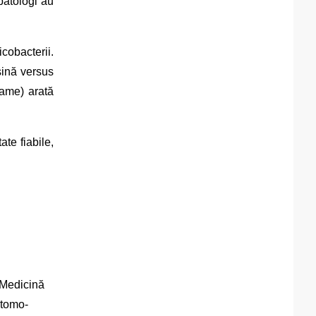
patologi au
obacterii.
șină versus
ame) arată
ate fiabile,
 Medicină
atomo-