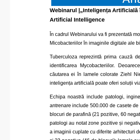
s
Webinarul |„
Inteligența Artificia
Artificial Intelligence
În cadrul Webinarului va fi prezentată moda
Micobacteriilor în imaginile digitale ale b
Tuberculoza reprezintă prima cauză de
identificarea Mycobacteriilor. Deoare
căutarea ei în lamele colorate Ziehl N
inteligența artificială poate oferi soluții 
Echipa noastră include patologi, ingin
antrenare include 500.000 de casete de 
blocuri de parafină (21 pozitive, 60 nega
patologi au notat zone pozitive și nega
a imaginii cuplate cu diferite arhitectur