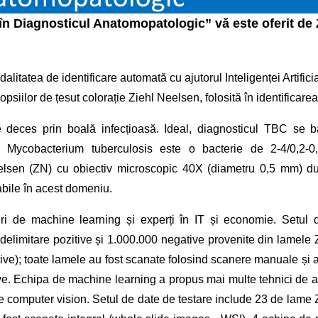
lă în Diagnosticul Anatomopatologic
”
vă este oferit de
litatea de identificare automată cu ajutorul Inteligenței Artifici
iopsiilor de țesut colorație Ziehl Neelsen, folosită în identificar
 deces prin boală infecțioasă. Ideal, diagnosticul TBC se 
ce Mycobacterium tuberculosis este o bacterie de 2-4/0,2-0,
ielsen (ZN) cu obiectiv microscopic 40X (diametru 0,5 mm) d
viabile în acest domeniu.
eri de machine learning și experți în IT și economie. Setul
delimitare pozitive și 1.000.000 negative provenite din lamele
tive); toate lamele au fost scanate folosind scanere manuale și 
tive. Echipa de machine learning a propus mai multe tehnici de
i de computer vision. Setul de date de testare include 23 de lame