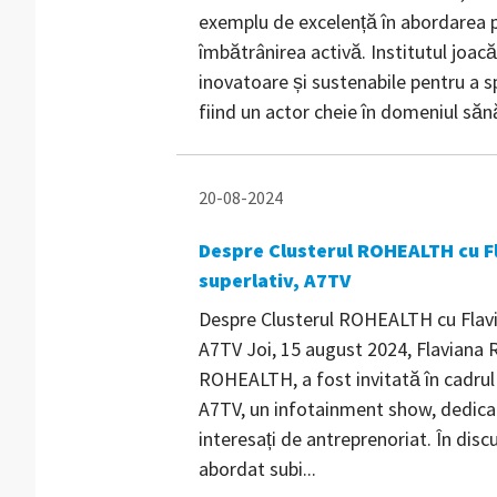
exemplu de excelență în abordarea pr
îmbătrânirea activă. Institutul joacă 
inovatoare și sustenabile pentru a s
fiind un actor cheie în domeniul sănăt
20-08-2024
Despre Clusterul ROHEALTH cu Fl
superlativ, A7TV
Despre Clusterul ROHEALTH cu Flavia
A7TV Joi, 15 august 2024, Flaviana R
ROHEALTH, a fost invitată în cadrul 
A7TV, un infotainment show, dedicat 
interesați de antreprenoriat. În disc
abordat subi...