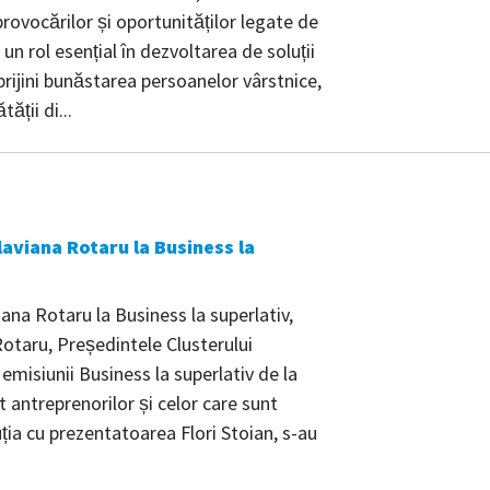
ovocărilor și oportunităților legate de
un rol esențial în dezvoltarea de soluții
prijini bunăstarea persoanelor vârstnice,
ății di...
aviana Rotaru la Business la
na Rotaru la Business la superlativ,
otaru, Președintele Clusterului
emisiunii Business la superlativ de la
antreprenorilor și celor care sunt
uția cu prezentatoarea Flori Stoian, s-au