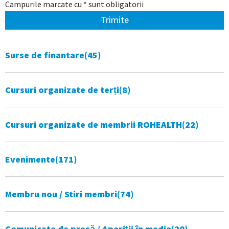
Campurile marcate cu * sunt obligatorii
Trimite
Surse de finantare
(45)
Cursuri organizate de terți
(8)
Cursuri organizate de membrii ROHEALTH
(22)
Evenimente
(171)
Membru nou / Stiri membri
(74)
Comunicate de presă / Apariții în media
(20)