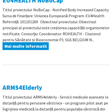
EU4HEALTH NoBoCap
Titlul proiectului: NoBoCap - Notified Body Increased Capacity
Sursa de finanțare: Uniunea Europeană Program: EU4Health
Referință: 101101269 Obiectivul proiectului: Obiectivul
principal al proiectului este creșterea capacității organismelor
notificate. Consorţiu: Coordonator: ROHEALTH - Clusterul
pentru Sănătate și Bioeconomie P1: SGS BELGIUM N...
Mai multe informatii
ARMS4Elderly
Titlul proiectului: ARMS4elderly - Servicii medicale avansate la
distanță pentru persoane vârstnice - un program pilot axat pe
îngrijirea medicală la distanță pentru populația vârstnică din