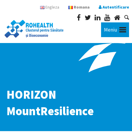
Engleza
Romana
Autentificare
Meniu
HORIZON
MountResilience