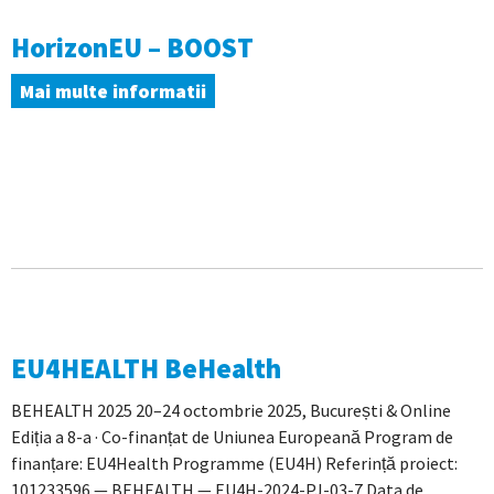
HorizonEU – BOOST
Mai multe informatii
EU4HEALTH BeHealth
BEHEALTH 2025 20–24 octombrie 2025, București & Online
Ediția a 8-a · Co-finanțat de Uniunea Europeană Program de
finanțare: EU4Health Programme (EU4H) Referință proiect:
101233596 — BEHEALTH — EU4H-2024-PJ-03-7 Data de