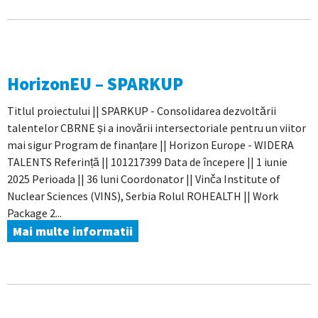
HorizonEU – SPARKUP
Titlul proiectului || SPARKUP - Consolidarea dezvoltării
talentelor CBRNE și a inovării intersectoriale pentru un viitor
mai sigur Program de finanțare || Horizon Europe - WIDERA
TALENTS Referință || 101217399 Data de începere || 1 iunie
2025 Perioada || 36 luni Coordonator || Vinča Institute of
Nuclear Sciences (VINS), Serbia Rolul ROHEALTH || Work
Package 2...
Mai multe informatii