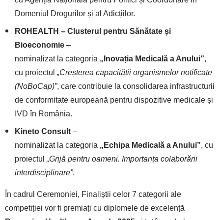
Domeniul Drogurilor și al Adicțiilor.
ROHEALTH – Clusterul pentru Sănătate și
Bioeconomie
–
nominalizat la categoria
„Inovația Medicală a Anului”
,
cu proiectul
„Creșterea capacității organismelor notificate
(NoBoCap)”
, care contribuie la consolidarea infrastructurii
de conformitate europeană pentru dispozitive medicale și
IVD în România.
Kineto Consult
–
nominalizat la categoria
„Echipa Medicală a Anului”
, cu
proiectul
„Grijă pentru oameni. Importanța colaborării
interdisciplinare”
.
În cadrul Ceremoniei, Finaliștii celor 7 categorii ale
competiției vor fi premiați cu diplomele de excelență