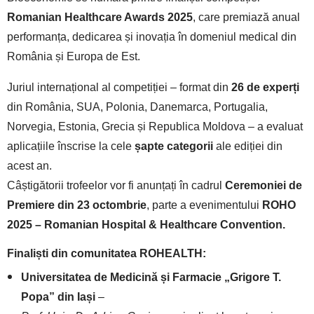
Romanian Healthcare Awards 2025
, care premiază anual
performanța, dedicarea și inovația în domeniul medical din
România și Europa de Est.
Juriul internațional al competiției – format din
26 de experți
din România, SUA, Polonia, Danemarca, Portugalia,
Norvegia, Estonia, Grecia și Republica Moldova – a evaluat
aplicațiile înscrise la cele
șapte categorii
ale ediției din
acest an.
Câștigătorii trofeelor vor fi anunțați în cadrul
Ceremoniei de
Premiere din 23 octombrie
, parte a evenimentului
ROHO
2025 – Romanian Hospital & Healthcare Convention.
Finaliști din comunitatea ROHEALTH:
Universitatea de Medicină și Farmacie „Grigore T.
Popa” din Iași
–