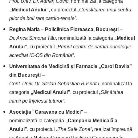
Prof. Univ. Dr. Adrian Covic
, nominalizat la categoria
„Medicul Anului”
, cu proiectul
„Constituirea unui centru
pilot de boli rare cardio-renale”
.
Regina Maria – Policlinica Floreasca, București
–
Dr. Anca Simona Tâu
, nominalizată la categoria
„Medicul
Anului”
, cu proiectul
„Primul centru de cardio-oncologie
acreditat IC-OS din România”
.
Universitatea de Medicină și Farmacie „Carol Davila”
din București
–
Conf. Univ. Dr. Ștefan-Sebastian Busnatu
, nominalizat la
categoria
„Medicul Anului”
, cu proiectul
„Sănătatea
inimii pe înțelesul tuturor”
.
Asociația “Caravana cu Medici”
–
nominalizată la categoria
„Campania Medicală a
Anului”
, cu proiectul
„The Safe Zone”
, realizat împreună
cu Agenția Națională pentru Politici și Coordonare în