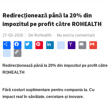
Redirecționează până la 20% din
impozitul pe profit către ROHEALTH
27-03-2026
De RoHealth
Nu exista comentarii
S
F
T
P
L
g
Y
E
G
h
a
w
i
i
o
a
m
m
a
d
c
C
i
n
n
o
h
a
a
r
e
e
o
t
t
k
g
o
i
i
e
l
b
p
t
e
e
l
o
l
l
i
o
y
e
r
d
e
M
Redirecționează până la 20% din impozitul pe profit către
c
o
L
r
e
I
_
a
i
k
i
s
n
b
i
ROHEALTH
o
n
t
o
l
u
k
o
s
k
m
Fără costuri suplimentare pentru compania ta. Cu
a
r
impact real în sănătate, cercetare și inovare.
k
s