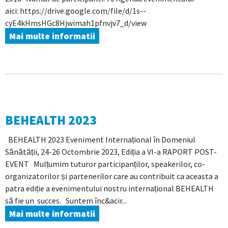
aici: https://drive.google.com/file/d/1s--
cyE4kHmsHGc8Hjwimah1pfnvjv7_d/view
Mai multe informatii
BEHEALTH 2023
BEHEALTH 2023 Eveniment Internațional în Domeniul
Sănătății, 24-26 Octombrie 2023, Ediția a VI-a RAPORT POST-
EVENT Mulțumim tuturor participanților, speakerilor, co-
organizatorilor și partenerilor care au contribuit ca aceasta a
patra ediție a evenimentului nostru internațional BEHEALTH
să fie un succes. Suntem înc&acir...
Mai multe informatii