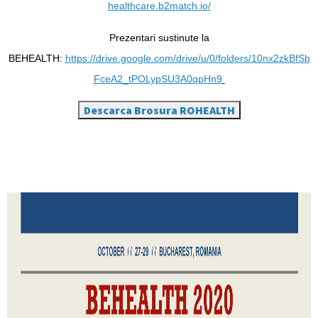
healthcare.b2match.io/
Prezentari sustinute la
BEHEALTH:
https://drive.google.com/drive/u/0/folders/10nx2zkBfSb
FceA2_tPOLypSU3A0qpHn9