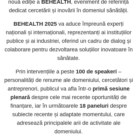
nouă ediție a
BEHEALTH
, eveniment de referință
dedicat cercetării și inovării în domeniul sănătății.
BEHEALTH 2025
va aduce împreună experți
naționali și internaționali, reprezentanți ai instituțiilor
publice și ai industriei, oferind un cadru de dialog și
colaborare pentru dezvoltarea soluțiilor inovatoare în
sănătate.
Prin intervențiile a peste
100 de speakeri
–
personalități de renume ale domeniului, cercetători și
antreprenori, publicul va afla într-o
primă sesiune
plenară
despre cele mai recente oportunități de
finanțare, iar în următoarele
18 paneluri
despre
subiecte recente și adaptate momentului, care
adresează principalele arii de activitate ale
domeniului.