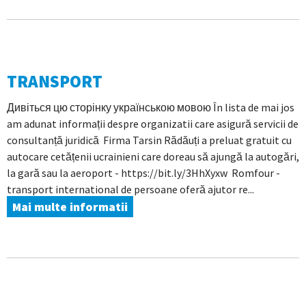
TRANSPORT
Дивіться цю сторінку українською мовою În lista de mai jos
am adunat informații despre organizatii care asigură servicii de
consultanță juridică Firma Tarsin Rădăuți a preluat gratuit cu
autocare cetățenii ucrainieni care doreau să ajungă la autogări,
la gară sau la aeroport - https://bit.ly/3HhXyxw Romfour -
transport international de persoane oferă ajutor re...
Mai multe informatii