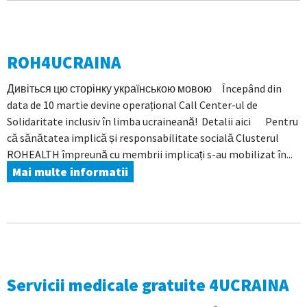
ROH4UCRAINA
Дивіться цю сторінку українською мовою Începând din
data de 10 martie devine operațional Call Center-ul de
Solidaritate inclusiv în limba ucraineană! Detalii aici Pentru
că sănătatea implică și responsabilitate socială Clusterul
ROHEALTH împreună cu membrii implicați s-au mobilizat în...
Mai multe informatii
Servicii medicale gratuite 4UCRAINA