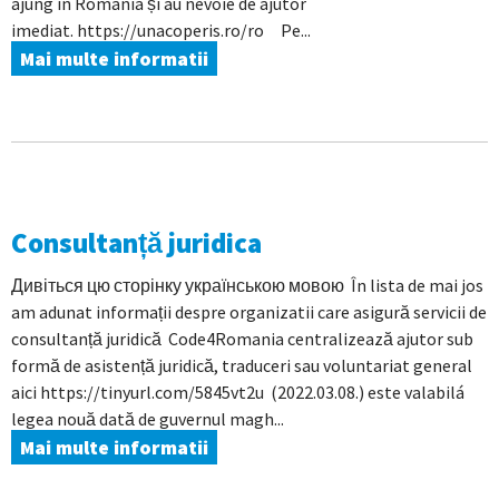
ajung în România și au nevoie de ajutor
imediat. https://unacoperis.ro/ro Pe...
Mai multe informatii
Consultanță juridica
Дивіться цю сторінку українською мовою În lista de mai jos
am adunat informații despre organizatii care asigură servicii de
consultanță juridică Code4Romania centralizează ajutor sub
formă de asistență juridică, traduceri sau voluntariat general
aici https://tinyurl.com/5845vt2u (2022.03.08.) este valabilá
legea nouă dată de guvernul magh...
Mai multe informatii