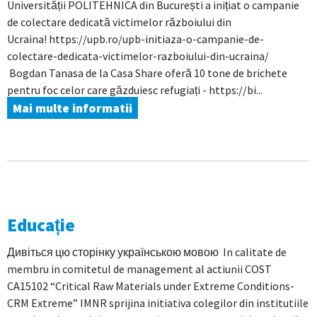
Universității POLITEHNICA din București a inițiat o campanie
de colectare dedicată victimelor războiului din
Ucraina! https://upb.ro/upb-initiaza-o-campanie-de-
colectare-dedicata-victimelor-razboiului-din-ucraina/
Bogdan Tanasa de la Casa Share oferă 10 tone de brichete
pentru foc celor care găzduiesc refugiați - https://bi...
Mai multe informatii
Educație
Дивіться цю сторінку українською мовою In calitate de
membru in comitetul de management al actiunii COST
CA15102 “Critical Raw Materials under Extreme Conditions-
CRM Extreme” IMNR sprijina initiativa colegilor din institutiile