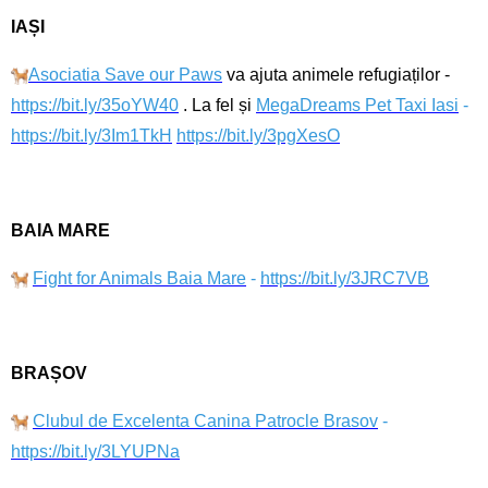
IAȘI
Asociatia Save our Paws
va ajuta animele refugiaților -
https://bit.ly/35oYW40
. La fel și
MegaDreams Pet Taxi Iasi
-
https://bit.ly/3Im1TkH
https://bit.ly/3pgXesO
BAIA MARE
Fight for Animals Baia Mare
-
https://bit.ly/3JRC7VB
BRAȘOV
Clubul de Excelenta Canina Patrocle Brasov
-
https://bit.ly/3LYUPNa