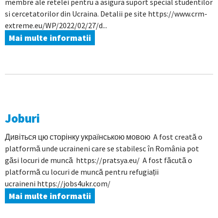
membre ale retelei pentru a asigura suport special studentilor
si cercetatorilor din Ucraina. Detalii pe site https://www.crm-
extreme.eu/WP/2022/02/27/d...
Mai multe informatii
Joburi
Дивіться цю сторінку українською мовою A fost creată o
platformă unde ucraineni care se stabilesc în România pot
găsi locuri de muncă https://pratsya.eu/ A fost făcută o
platformă cu locuri de muncă pentru refugiații
ucraineni https://jobs4ukr.com/
Mai multe informatii