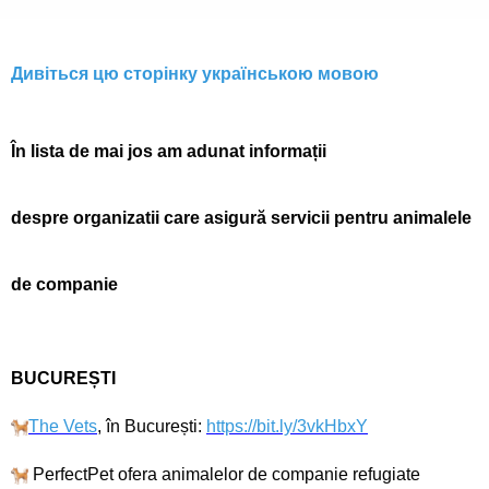
Дивіться цю сторінку українською мовою
În lista de mai jos am adunat informații
despre organizatii care asigură servicii pentru animalele
de companie
BUCUREȘTI
The Vets
, în București:
https://bit.ly/3vkHbxY
PerfectPet ofera animalelor de companie refugiate