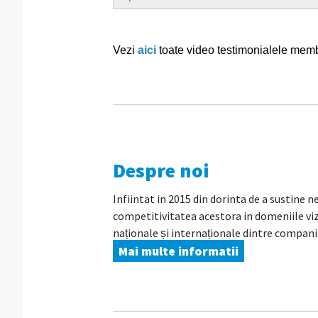
Vezi
aici
toate video testimonialele me
Despre noi
Infiintat in 2015 din dorinta de a sustine n
competitivitatea acestora in domeniile vi
naționale și internaționale dintre companii 
Mai multe informatii