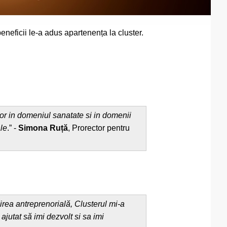
ficii le-a adus apartenența la cluster.
r in domeniul sanatate si in domenii
le
.” -
Simona Ruță
, Prorector pentru
ea antreprenorială, Clusterul mi-a
jutat să imi dezvolt si sa imi