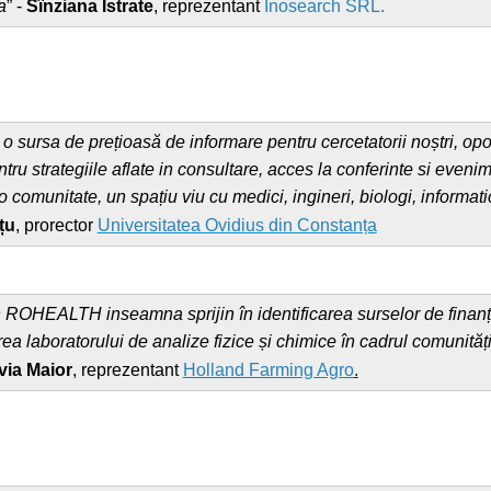
a
” -
Sînziana Istrate
, reprezentant
Inosearch SRL.
rsa de prețioasă de informare pentru cercetatorii noștri, oport
ru strategiile aflate in consultare, acces la conferinte si evenim
unitate, un spațiu viu cu medici, ingineri, biologi, informati
țu
, prorector
Universitatea Ovidius din Constanța
in ROHEALTH inseamna sprijin în identificarea surselor de finanț
a laboratorului de analize fizice și chimice în cadrul comunității
via Maior
, reprezentant
Holland Farming Agro
.