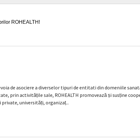
mbrilor ROHEALTH!
evoia de asociere a diverselor tipuri de entitati din domeniile sanat
zate, prin activitățile sale, ROHEALTH promovează și susține coop
private, universități, organizaț...