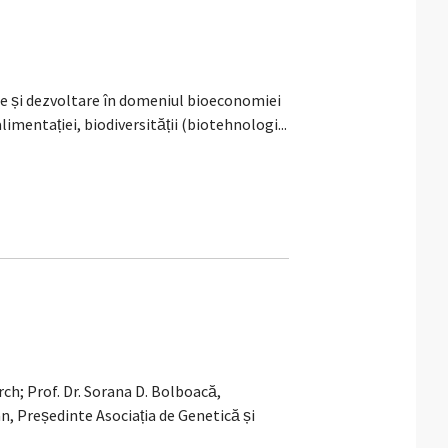
 și dezvoltare în domeniul bioeconomiei
imentației, biodiversității (biotehnologi...
ch; Prof. Dr. Sorana D. Bolboacă,
 Președinte Asociația de Genetică și