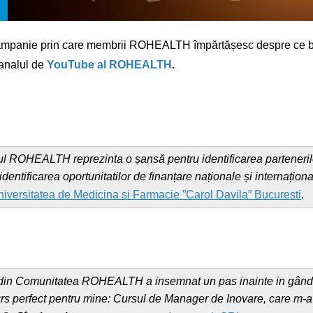
mpanie prin care membrii ROHEALTH împărtășesc despre ce bene
canalul de
YouTube al ROHEALTH
.
ul ROHEALTH reprezinta o șansă pentru identificarea partenerilo
entificarea oportunitatilor de finanțare naționale și internaționa
iversitatea de Medicina si Farmacie ”Carol Davila” Bucuresti
.
e din Comunitatea ROHEALTH a insemnat un pas inainte in gândir
curs perfect pentru mine: Cursul de Manager de Inovare, care m-a a