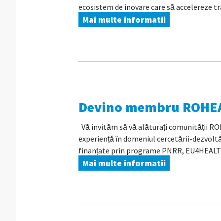
ecosistem de inovare care să accelereze tra
Mai multe informatii
Devino membru ROHE
Vă invităm să vă alăturați comunității 
experiență în domeniul cercetării-dezvoltă
finanțate prin programe PNRR, EU4HEALT
Mai multe informatii