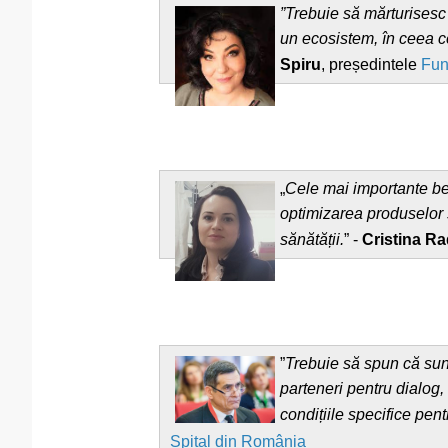
”Trebuie să mărturisesc
un ecosistem, în ceea c
Spiru
, președintele
Fun
„
Cele mai importante ben
optimizarea produselor ș
sănătății.
” -
Cristina R
”
Trebuie să spun că sun
parteneri pentru dialog,
condițiile specifice pen
Spital din România