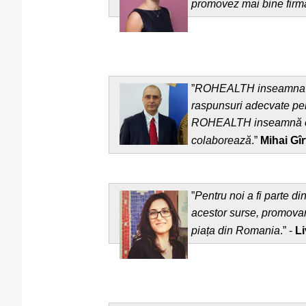
promovez mai bine firm
”
ROHEALTH inseamna o su
raspunsuri adecvate pent
ROHEALTH inseamnă o com
colaborează
.”
Mihai Gîr
”
Pentru noi a fi parte d
acestor surse, promovare
piața din Romania
.” -
Li