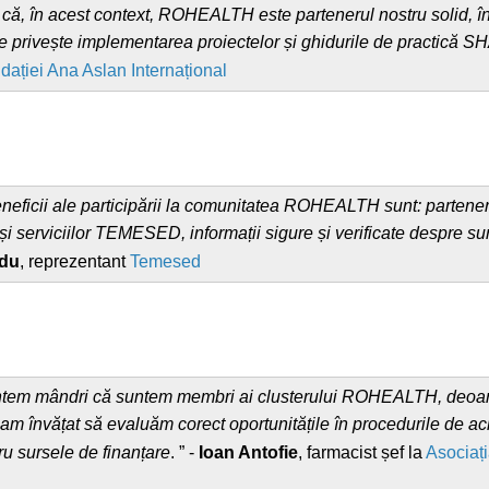
 că, în acest context, ROHEALTH este partenerul nostru solid,
e privește implementarea proiectelor și ghidurile de practică
dației Ana Aslan Internațional
eficii ale participării la comunitatea ROHEALTH sunt: parteneri
i serviciilor TEMESED, informații sigure și verificate despre su
adu
, reprezentant
Temesed
tem mândri că suntem membri ai clusterului ROHEALTH, deoarece
 am învățat să evaluăm corect oportunitățile în procedurile de ach
tru sursele de finanțare
. ” -
Ioan Antofie
, farmacist șef la
Asociați