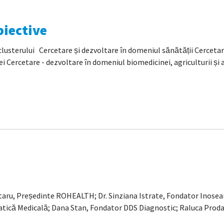
biective
erului Cercetare și dezvoltare în domeniul sănătății Cercetare
 Cercetare - dezvoltare în domeniul biomedicinei, agriculturii și al
taru, Președinte ROHEALTH; Dr. Sinziana Istrate, Fondator Inosear
ică Medicală; Dana Stan, Fondator DDS Diagnostic; Raluca Prodan,