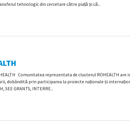
nsferul tehnologic din cercetare către piață și că...
ALTH
ROHEALTH Comunitatea reprezentata de clusterul ROHEALTH are i
rii, dobândită prin participarea la proiecte naționale și internaț
H, SEE GRANTS, INTERRE...