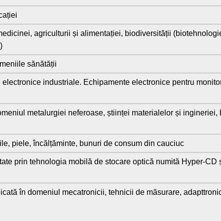
ației
icinei, agriculturii și alimentației, biodiversității (biotehnologi
)
meniile sănătății
 electronice industriale. Echipamente electronice pentru monito
meniul metalurgiei neferoase, științei materialelor și ingineriei
ile, piele, încălțăminte, bunuri de consum din cauciuc
tate prin tehnologia mobilă de stocare optică numită Hyper-CD ș
licată în domeniul mecatronicii, tehnicii de măsurare, adapttroni