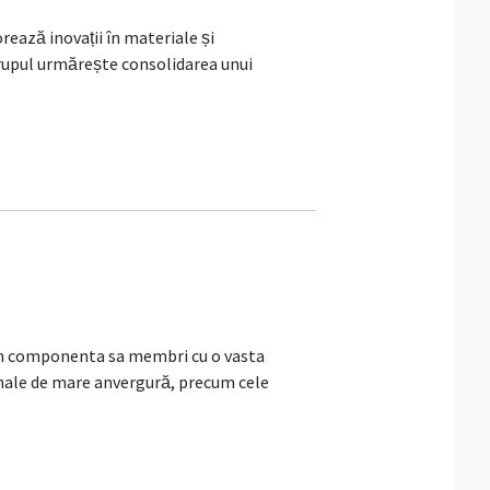
rează inovații în materiale și
Grupul urmărește consolidarea unui
n componenta sa membri cu o vasta
ionale de mare anvergură, precum cele