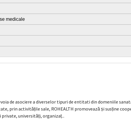
duse medicale
evoia de asociere a diverselor tipuri de entitati din domeniile sanat
zate, prin activitățile sale, ROHEALTH promovează și susține coop
private, universități, organizaț...