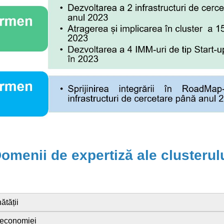
omenii de expertiză ale clusterul
ătății
oeconomiei