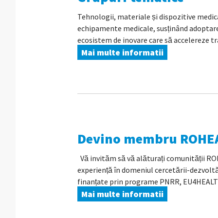
Tehnologii, materiale și dispozitive medica
echipamente medicale, susținând adoptarea 
ecosistem de inovare care să accelereze tra
Mai multe informatii
Devino membru ROHE
Vă invităm să vă alăturați comunității 
experiență în domeniul cercetării-dezvoltă
finanțate prin programe PNRR, EU4HEALT
Mai multe informatii