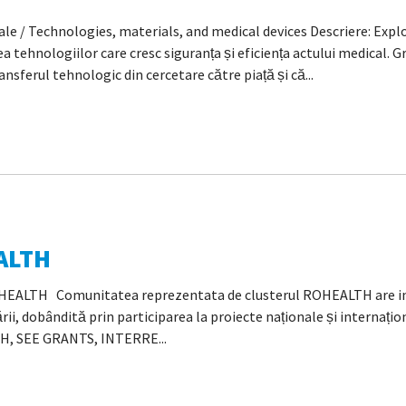
le / Technologies, materials, and medical devices Descriere: Explo
tehnologiilor care cresc siguranța și eficiența actului medical. 
nsferul tehnologic din cercetare către piață și că...
ALTH
ROHEALTH Comunitatea reprezentata de clusterul ROHEALTH are i
rii, dobândită prin participarea la proiecte naționale și internaț
H, SEE GRANTS, INTERRE...