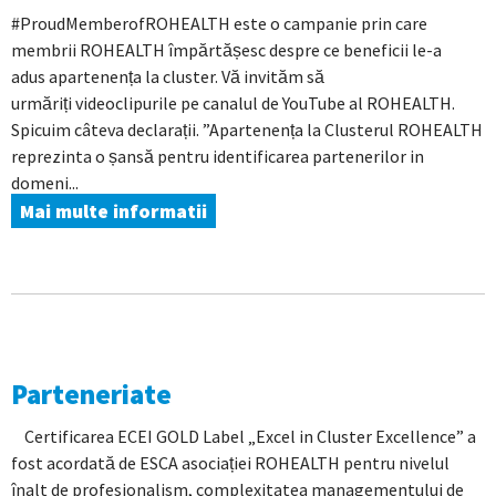
#ProudMemberofROHEALTH este o campanie prin care
membrii ROHEALTH împărtășesc despre ce beneficii le-a
adus apartenența la cluster. Vă invităm să
urmăriți videoclipurile pe canalul de YouTube al ROHEALTH.
Spicuim câteva declarații. ”Apartenența la Clusterul ROHEALTH
reprezinta o șansă pentru identificarea partenerilor in
domeni...
Mai multe informatii
Parteneriate
Certificarea ECEI GOLD Label „Excel in Cluster Excellence” a
fost acordată de ESCA asociației ROHEALTH pentru nivelul
înalt de profesionalism, complexitatea managementului de