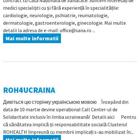
contract cu Casa Națională de Sănătate. Suntem interesați de
medici specialiști cu și fără experiență în specialitățile:
cardiologie, neurologie, psihiatrie, reumatologie,
dermatologie, gastroenterologie, ginecologie. Mai multe
detalii la adresa de e-mail: office@sana.ro ...
Mai multe informatii
ROH4UCRAINA
Дивіться цю сторінку українською мовою Începând din
data de 10 martie devine operațional Call Center-ul de
Solidaritate inclusiv în limba ucraineană! Detalii aici Pentru
că sănătatea implică și responsabilitate socială Clusterul
ROHEALTH împreună cu membrii implicați s-au mobilizat în...
Mai multe informatii