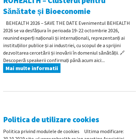
ROHEALTH – Clusterul pentru
Sănătate și Bioeconomie
BEHEALTH 2026 – SAVE THE DATE Evenimentul BEHEALTH
2026 se va desfășura în perioada 19-22 octombrie 2026,
reunind experți naționali și internaționali, reprezentanți ai
instituțiilor publice și ai industriei, cu scopul de a sprijini
dezvoltarea cercetării și inovării în domeniul sănătății. 🔗
Descoperă speakerii confirmați până acum aici:...
Mai multe informatii
Politica de utilizare cookies
Politica privind modulele de cookies Ultima modificare:
30.10.2019 site-ul www.rohealth.ro/en apartine Asociatiei