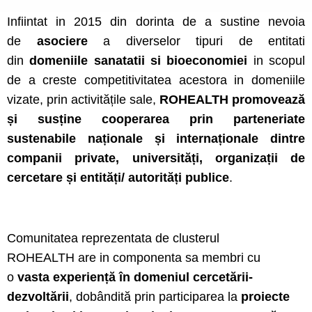
Infiintat in 2015 din dorinta de a sustine nevoia
de
asociere
a diverselor tipuri de entitati
din
domeniile sanatatii si bioeconomiei
in scopul
de a creste competitivitatea acestora in domeniile
vizate, prin activitățile sale,
ROHEALTH promovează
și susține cooperarea prin parteneriate
sustenabile naționale și internaționale dintre
companii private, universități, organizații de
cercetare și entități/ autorități publice
.
Comunitatea reprezentata de clusterul
ROHEALTH are in componenta sa membri cu
o
vasta experiență în domeniul cercetării-
dezvoltării
, dobândită prin participarea la
proiecte