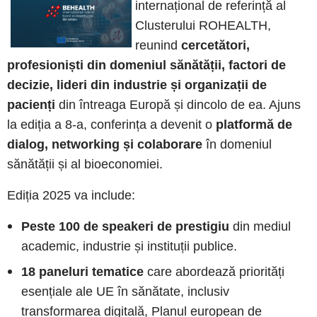
internațional de referință al
Clusterului ROHEALTH,
reunind
cercetători,
profesioniști din domeniul sănătății, factori de
decizie, lideri din industrie și organizații de
pacienți
din întreaga Europă și dincolo de ea. Ajuns
la ediția a 8-a, conferința a devenit o
platformă de
dialog, networking și colaborare
în domeniul
sănătății și al bioeconomiei.
Ediția 2025 va include:
Peste 100 de speakeri de prestigiu
din mediul
academic, industrie și instituții publice.
18 paneluri tematice
care abordează priorități
esențiale ale UE în sănătate, inclusiv
transformarea digitală, Planul european de