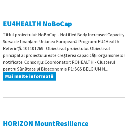
EU4HEALTH NoBoCap
Titlul proiectului: NoBoCap - Notified Body Increased Capacity
Sursa de finanțare: Uniunea Europeană Program: EU4Health
Referință: 101101269 Obiectivul proiectului: Obiectivul
principal al proiectului este creșterea capacității organismelor
notificate. Consorţiu: Coordonator: ROHEALTH - Clusterul
pentru Sănătate și Bioeconomie P1: SGS BELGIUM N...
Mai multe informatii
HORIZON MountResilience