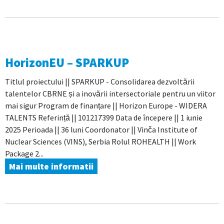
HorizonEU – SPARKUP
Titlul proiectului || SPARKUP - Consolidarea dezvoltării
talentelor CBRNE și a inovării intersectoriale pentru un viitor
mai sigur Program de finanțare || Horizon Europe - WIDERA
TALENTS Referință || 101217399 Data de începere || 1 iunie
2025 Perioada || 36 luni Coordonator || Vinča Institute of
Nuclear Sciences (VINS), Serbia Rolul ROHEALTH || Work
Package 2...
Mai multe informatii