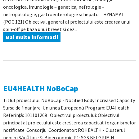
oncologica, imunologie – genetica, nefrologie –
nefropatologie, gastroenterologie si hepato. HYNAMAT
(POC 121) Obiectivul general al proiectului este crearea unui
spin-off pe baza unui brevet si dez...
Mai multe informatii
EU4HEALTH NoBoCap
Titlul proiectului: NoBoCap - Notified Body Increased Capacity
Sursa de finanțare: Uniunea Europeană Program: EU4Health
Referință: 101101269 Obiectivul proiectului: Obiectivul
principal al proiectului este creșterea capacității organismelor
notificate. Consorţiu: Coordonator: ROHEALTH - Clusterul
pentru Sănătate și Bioeconomie P1: SGS BELGIUM N...