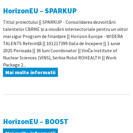
HorizonEU – SPARKUP
Titlul proiectului || SPARKUP - Consolidarea dezvoltării
talentelor CBRNE și a inovării intersectoriale pentru un viitor
mai sigur Program de finanțare || Horizon Europe - WIDERA
TALENTS Referință || 101217399 Data de începere || 1 iunie
2025 Perioada || 36 luni Coordonator || Vinča Institute of
Nuclear Sciences (VINS), Serbia Rolul ROHEALTH || Work
Package 2...
Mai multe informatii
HorizonEU – BOOST