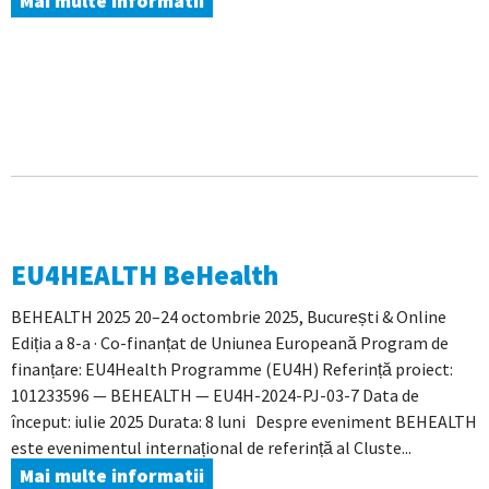
Mai multe informatii
EU4HEALTH BeHealth
BEHEALTH 2025 20–24 octombrie 2025, București & Online
Ediția a 8-a · Co-finanțat de Uniunea Europeană Program de
finanțare: EU4Health Programme (EU4H) Referință proiect:
101233596 — BEHEALTH — EU4H-2024-PJ-03-7 Data de
început: iulie 2025 Durata: 8 luni Despre eveniment BEHEALTH
este evenimentul internațional de referință al Cluste...
Mai multe informatii