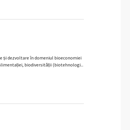
 și dezvoltare în domeniul bioeconomiei
imentației, biodiversității (biotehnologi...