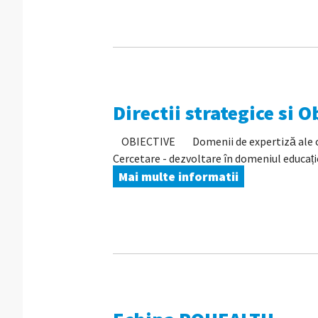
Directii strategice si O
OBIECTIVE Domenii de expertiză ale clust
Cercetare - dezvoltare în domeniul educației
Mai multe informatii