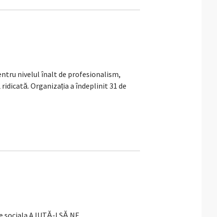
tru nivelul înalt de profesionalism,
dicată. Organizația a îndeplinit 31 de
e sociala AJUTĂ-I SĂ NE