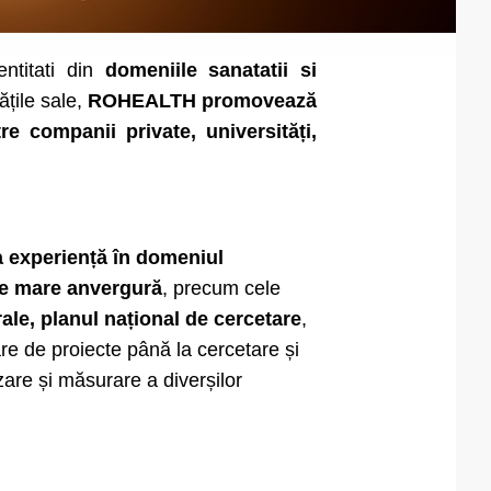
entitati din
domeniile sanatatii si
ățile sale,
ROHEALTH promovează
re companii private, universități,
a experiență în domeniul
 de mare anvergură
, precum cele
, planul național de cercetare
,
e de proiecte până la cercetare și
are și măsurare a diverșilor