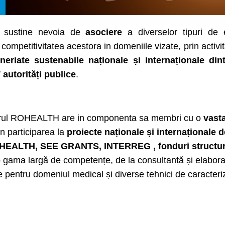
 a sustine nevoia de
asociere
a diverselor tipuri de 
competitivitatea acestora in domeniile vizate, prin activit
eriate sustenabile naționale și internaționale dint
/ autorități publice
.
terul ROHEALTH are in componenta sa membri cu o
vast
in participarea la
proiecte naționale și internaționale
EALTH, SEE GRANTS, INTERREG , fonduri structurale
 gama largă de competențe, de la consultanță și elaborar
 pentru domeniul medical și diverse tehnici de caracteriz