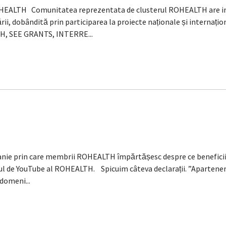
ROHEALTH Comunitatea reprezentata de clusterul ROHEALTH are i
rii, dobândită prin participarea la proiecte naționale și internaț
H, SEE GRANTS, INTERRE...
prin care membrii ROHEALTH împărtășesc despre ce beneficii le-
alul de YouTube al ROHEALTH. Spicuim câteva declarații. ”Aparten
domeni...