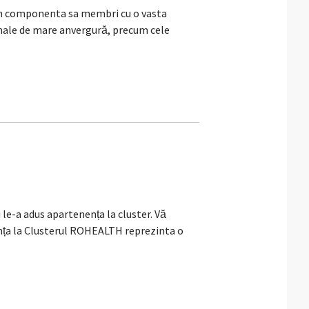
n componenta sa membri cu o vasta
ionale de mare anvergură, precum cele
a adus apartenența la cluster. Vă
ența la Clusterul ROHEALTH reprezinta o