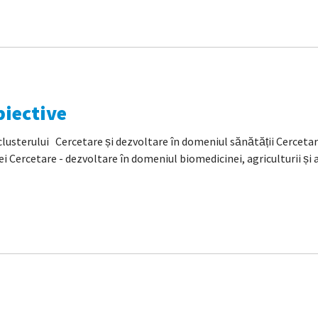
biective
erului Cercetare și dezvoltare în domeniul sănătății Cercetare
 Cercetare - dezvoltare în domeniul biomedicinei, agriculturii și al