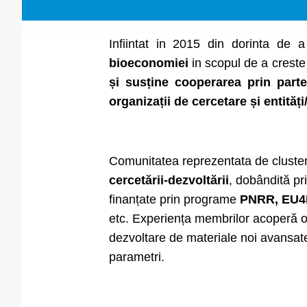
Infiintat in 2015 din dorinta de
bioeconomiei
in scopul de a creste 
și susține cooperarea prin parten
organizații de cercetare și entități
Comunitatea reprezentata de clus
cercetării-dezvoltării
, dobândită pr
finanțate prin programe
PNRR, EU4H
etc. Experiența membrilor acoperă o
dezvoltare de materiale noi avansate
parametri.