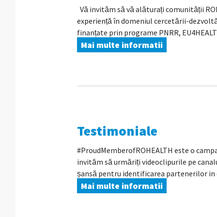
Vă invităm să vă alăturați comunității 
experiență în domeniul cercetării-dezvoltă
finanțate prin programe PNRR, EU4HEALT
Mai multe informatii
Testimoniale
#ProudMemberofROHEALTH este o campanie 
invităm să urmăriți videoclipurile pe can
șansă pentru identificarea partenerilor in 
Mai multe informatii