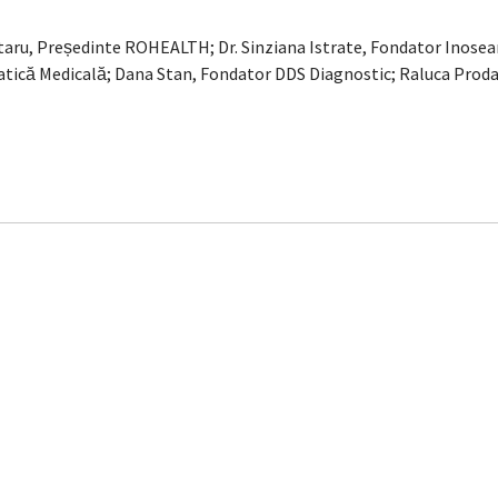
taru, Președinte ROHEALTH; Dr. Sinziana Istrate, Fondator Inosear
ică Medicală; Dana Stan, Fondator DDS Diagnostic; Raluca Prodan,