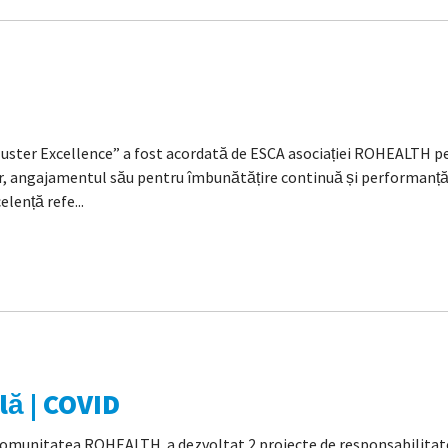
uster Excellence” a fost acordată de ESCA asociației ROHEALTH pen
angajamentul său pentru îmbunătățire continuă și performanță ri
elență refe...
lă | COVID
comunitatea ROHEALTH a dezvoltat 2 proiecte de responsabilitat