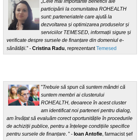
„
Cele mai importante beneficii ale
participării la comunitatea ROHEALTH
sunt: parteneriatele care ajută la
dezvoltarea și optimizarea produselor și
serviciilor TEMESED, informații sigure și
verificate despre sursele de finanțare din domeniul e-
sănătății.
” -
Cristina Radu
, reprezentant
Temesed
”
Trebuie să spun că suntem mândri că
suntem membri ai clusterului
ROHEALTH, deoarece în acest cluster
am identificat noi parteneri pentru dialog,
am învățat să evaluăm corect oportunitățile în procedurile
de achiziții publice, pentru a înțelege condițiile specifice
pentru sursele de finanțare
. ” -
Ioan Antofie
, farmacist șef