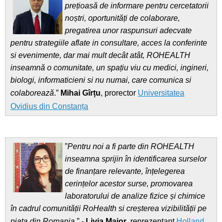
prețioasă de informare pentru cercetatorii
noștri, oportunități de colaborare,
pregatirea unor raspunsuri adecvate
pentru strategiile aflate in consultare, acces la conferinte
si evenimente, dar mai mult decât atât, ROHEALTH
inseamnă o comunitate, un spațiu viu cu medici, ingineri,
biologi, informaticieni si nu numai, care comunica si
colaborează
.”
Mihai Gîrțu
, prorector
Universitatea
Ovidius din Constanța
”
Pentru noi a fi parte din ROHEALTH
inseamna sprijin în identificarea surselor
de finanțare relevante, înțelegerea
cerințelor acestor surse, promovarea
laboratorului de analize fizice și chimice
în cadrul comunității RoHealth si creșterea vizibilității pe
piața din Romania
.” -
Livia Maior
, reprezentant
Holland