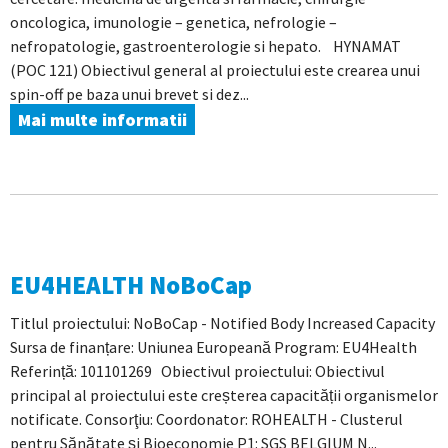
oncologica, imunologie – genetica, nefrologie –
nefropatologie, gastroenterologie si hepato. HYNAMAT
(POC 121) Obiectivul general al proiectului este crearea unui
spin-off pe baza unui brevet si dez...
Mai multe informatii
EU4HEALTH NoBoCap
Titlul proiectului: NoBoCap - Notified Body Increased Capacity
Sursa de finanțare: Uniunea Europeană Program: EU4Health
Referință: 101101269 Obiectivul proiectului: Obiectivul
principal al proiectului este creșterea capacității organismelor
notificate. Consorţiu: Coordonator: ROHEALTH - Clusterul
pentru Sănătate și Bioeconomie P1: SGS BELGIUM N...