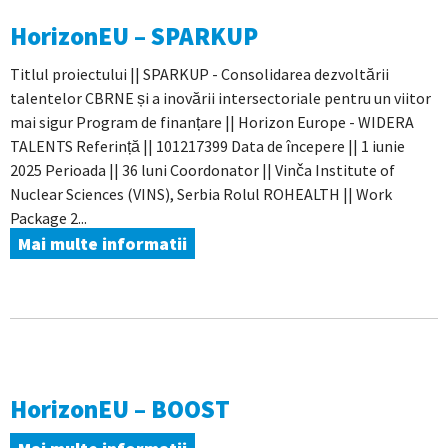
HorizonEU – SPARKUP
Titlul proiectului || SPARKUP - Consolidarea dezvoltării
talentelor CBRNE și a inovării intersectoriale pentru un viitor
mai sigur Program de finanțare || Horizon Europe - WIDERA
TALENTS Referință || 101217399 Data de începere || 1 iunie
2025 Perioada || 36 luni Coordonator || Vinča Institute of
Nuclear Sciences (VINS), Serbia Rolul ROHEALTH || Work
Package 2...
Mai multe informatii
HorizonEU – BOOST