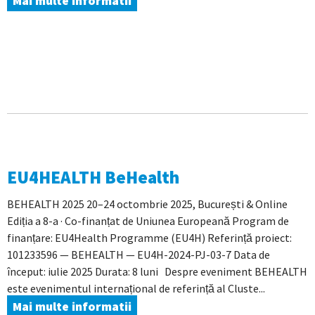
Mai multe informatii
EU4HEALTH BeHealth
BEHEALTH 2025 20–24 octombrie 2025, București & Online
Ediția a 8-a · Co-finanțat de Uniunea Europeană Program de
finanțare: EU4Health Programme (EU4H) Referință proiect:
101233596 — BEHEALTH — EU4H-2024-PJ-03-7 Data de
început: iulie 2025 Durata: 8 luni Despre eveniment BEHEALTH
este evenimentul internațional de referință al Cluste...
Mai multe informatii