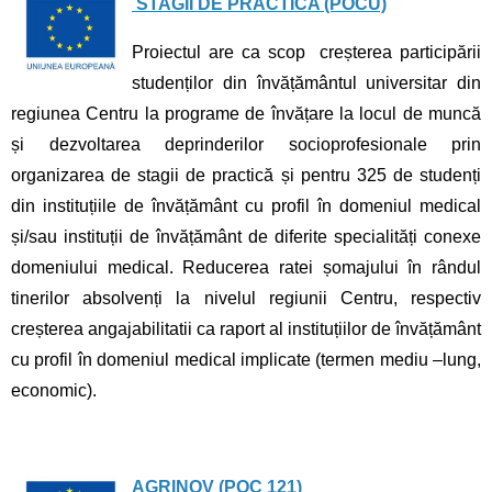
STAGII DE PRACTICA (POCU)
Proiectul are ca scop creșterea participării
studenților din învățământul universitar din
regiunea Centru la programe de învățare la locul de muncă
și dezvoltarea deprinderilor socioprofesionale prin
organizarea de stagii de practică și pentru 325 de studenți
din instituțiile de învățământ cu profil în domeniul medical
și/sau instituții de învățământ de diferite specialități conexe
domeniului medical. Reducerea ratei șomajului în rândul
tinerilor absolvenți la nivelul regiunii Centru, respectiv
creșterea angajabilitatii ca raport al instituțiilor de învățământ
cu profil în domeniul medical implicate (termen mediu –lung,
economic).
AGRINOV (POC 121)