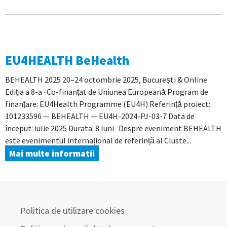
EU4HEALTH BeHealth
BEHEALTH 2025 20–24 octombrie 2025, București & Online
Ediția a 8-a · Co-finanțat de Uniunea Europeană Program de
finanțare: EU4Health Programme (EU4H) Referință proiect:
101233596 — BEHEALTH — EU4H-2024-PJ-03-7 Data de
început: iulie 2025 Durata: 8 luni Despre eveniment BEHEALTH
este evenimentul internațional de referință al Cluste...
Mai multe informatii
Politica de utilizare cookies