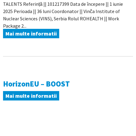
TALENTS Referință || 101217399 Data de începere || 1 iunie
2025 Perioada || 36 luni Coordonator || Vinča Institute of
Nuclear Sciences (VINS), Serbia Rolul ROHEALTH || Work
Package 2...
Mai multe informatii
HorizonEU – BOOST
Mai multe informatii