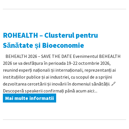
ROHEALTH – Clusterul pentru
Sănătate și Bioeconomie
BEHEALTH 2026 – SAVE THE DATE Evenimentul BEHEALTH
2026 se va desfășura în perioada 19-22 octombrie 2026,
reunind experți naționali și internaționali, reprezentanți ai
instituțiilor publice și ai industriei, cu scopul de a sprijini
dezvoltarea cercetării și inovării în domeniul sănătății. 🔗
Descoperă speakerii confirmați până acum aici:...
Mai multe informatii