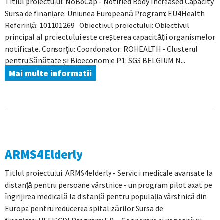
Titlul proiectului: NoBoCap - Notified Body Increased Capacity
Sursa de finanțare: Uniunea Europeană Program: EU4Health
Referință: 101101269 Obiectivul proiectului: Obiectivul
principal al proiectului este creșterea capacității organismelor
notificate. Consorţiu: Coordonator: ROHEALTH - Clusterul
pentru Sănătate și Bioeconomie P1: SGS BELGIUM N...
Mai multe informatii
ARMS4Elderly
Titlul proiectului: ARMS4elderly - Servicii medicale avansate la
distanță pentru persoane vârstnice - un program pilot axat pe
îngrijirea medicală la distanță pentru populația vârstnică din
Europa pentru reducerea spitalizărilor Sursa de