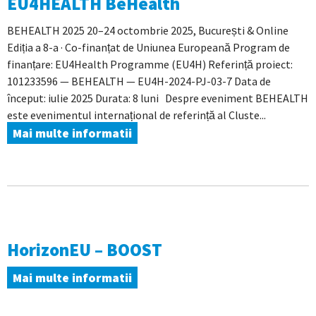
EU4HEALTH BeHealth
BEHEALTH 2025 20–24 octombrie 2025, București & Online
Ediția a 8-a · Co-finanțat de Uniunea Europeană Program de
finanțare: EU4Health Programme (EU4H) Referință proiect:
101233596 — BEHEALTH — EU4H-2024-PJ-03-7 Data de
început: iulie 2025 Durata: 8 luni Despre eveniment BEHEALTH
este evenimentul internațional de referință al Cluste...
Mai multe informatii
HorizonEU – BOOST
Mai multe informatii