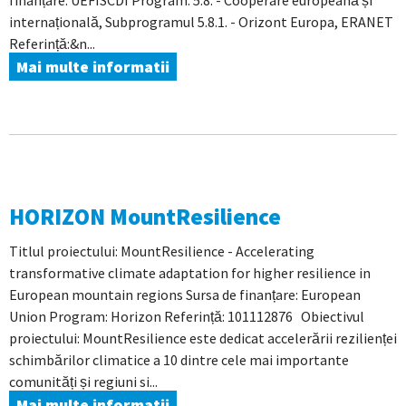
finanțare: UEFISCDI Program: 5.8. - Cooperare europeană și
internațională, Subprogramul 5.8.1. - Orizont Europa, ERANET
Referință:&n...
Mai multe informatii
HORIZON MountResilience
Titlul proiectului: MountResilience - Accelerating
transformative climate adaptation for higher resilience in
European mountain regions Sursa de finanțare: European
Union Program: Horizon Referință: 101112876 Obiectivul
proiectului: MountResilience este dedicat accelerării rezilienței
schimbărilor climatice a 10 dintre cele mai importante
comunități și regiuni si...
Mai multe informatii