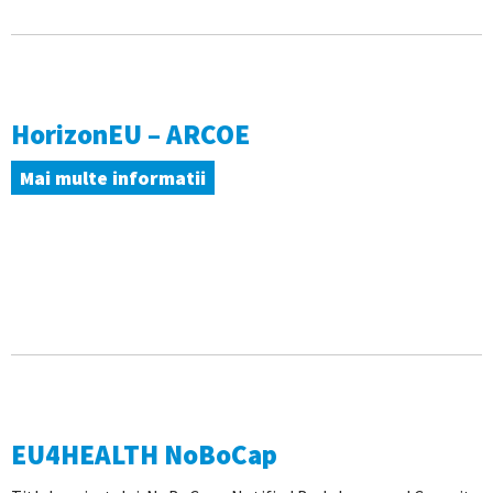
HorizonEU – ARCOE
Mai multe informatii
EU4HEALTH NoBoCap