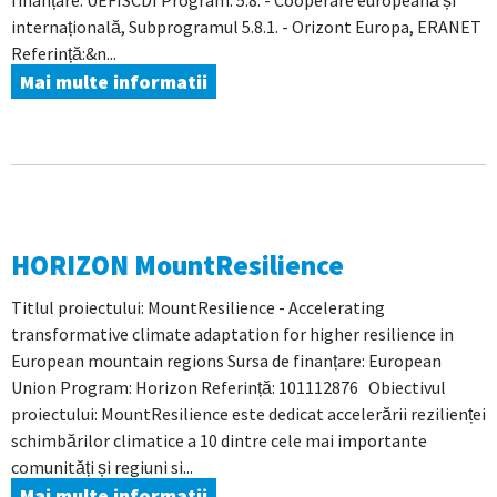
finanțare: UEFISCDI Program: 5.8. - Cooperare europeană și
internațională, Subprogramul 5.8.1. - Orizont Europa, ERANET
Referință:&n...
Mai multe informatii
HORIZON MountResilience
Titlul proiectului: MountResilience - Accelerating
transformative climate adaptation for higher resilience in
European mountain regions Sursa de finanțare: European
Union Program: Horizon Referință: 101112876 Obiectivul
proiectului: MountResilience este dedicat accelerării rezilienței
schimbărilor climatice a 10 dintre cele mai importante
comunități și regiuni si...
Mai multe informatii