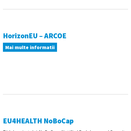
HorizonEU – ARCOE
Mai multe informatii
EU4HEALTH NoBoCap