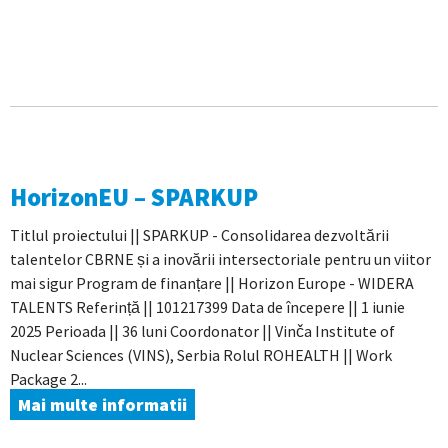
HorizonEU – SPARKUP
Titlul proiectului || SPARKUP - Consolidarea dezvoltării
talentelor CBRNE și a inovării intersectoriale pentru un viitor
mai sigur Program de finanțare || Horizon Europe - WIDERA
TALENTS Referință || 101217399 Data de începere || 1 iunie
2025 Perioada || 36 luni Coordonator || Vinča Institute of
Nuclear Sciences (VINS), Serbia Rolul ROHEALTH || Work
Package 2...
Mai multe informatii