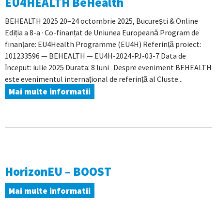
EU4HEALTH BeHealth
BEHEALTH 2025 20–24 octombrie 2025, București & Online
Ediția a 8-a · Co-finanțat de Uniunea Europeană Program de
finanțare: EU4Health Programme (EU4H) Referință proiect:
101233596 — BEHEALTH — EU4H-2024-PJ-03-7 Data de
început: iulie 2025 Durata: 8 luni Despre eveniment BEHEALTH
este evenimentul internațional de referință al Cluste...
Mai multe informatii
HorizonEU – BOOST
Mai multe informatii