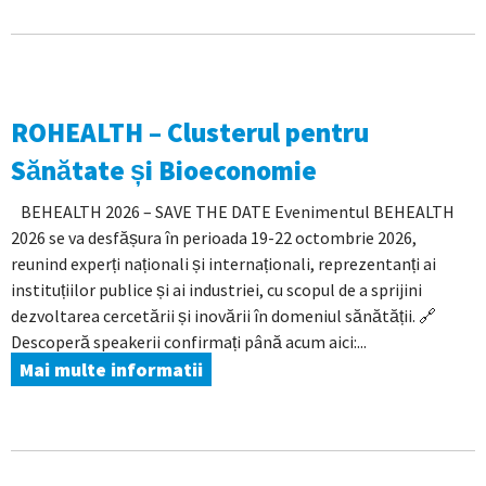
ROHEALTH – Clusterul pentru
Sănătate și Bioeconomie
BEHEALTH 2026 – SAVE THE DATE Evenimentul BEHEALTH
2026 se va desfășura în perioada 19-22 octombrie 2026,
reunind experți naționali și internaționali, reprezentanți ai
instituțiilor publice și ai industriei, cu scopul de a sprijini
dezvoltarea cercetării și inovării în domeniul sănătății. 🔗
Descoperă speakerii confirmați până acum aici:...
Mai multe informatii