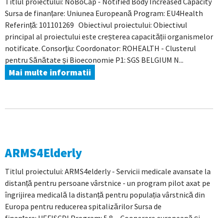
Titlul proiectului: NoBoCap - Notified Body Increased Capacity
Sursa de finanțare: Uniunea Europeană Program: EU4Health
Referință: 101101269 Obiectivul proiectului: Obiectivul
principal al proiectului este creșterea capacității organismelor
notificate. Consorţiu: Coordonator: ROHEALTH - Clusterul
pentru Sănătate și Bioeconomie P1: SGS BELGIUM N...
Mai multe informatii
ARMS4Elderly
Titlul proiectului: ARMS4elderly - Servicii medicale avansate la
distanță pentru persoane vârstnice - un program pilot axat pe
îngrijirea medicală la distanță pentru populația vârstnică din
Europa pentru reducerea spitalizărilor Sursa de