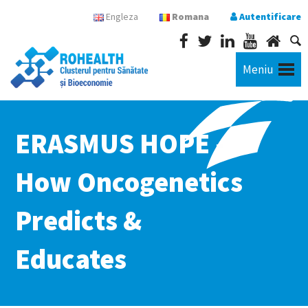
Engleza
Romana
Autentificare
Meniu
ERASMUS HOPE -
How Oncogenetics
Predicts &
Educates