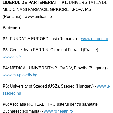
LIDERUL DE PARTENERIAT
– P1:
UNIVERSITATEA DE
MEDICINA SI FARMACIE GRIGORE T.POPA IASI
(Romania) -
www.umfiasi.ro
Parteneri:
P2:
FUNDATIA EUROED, Iasi (Romania) –
www.euroed.ro
P3:
Centre Jean PERRIN, Clermont Ferrand (France) -
www.cjp.fr
P4:
MEDICAL UNIVERSITY-PLOVDIV, Plovdiv (Bulgaria) -
www.mu-plovdiv.bg
P5:
University of Szeged (USZ), Szeged (Hungary) -
www.u-
szeged.hu
P6:
Asociatia ROHEALTH - Clusterul pentru sanatate,
Bucharest (Romania) -
www.rohealth.ro