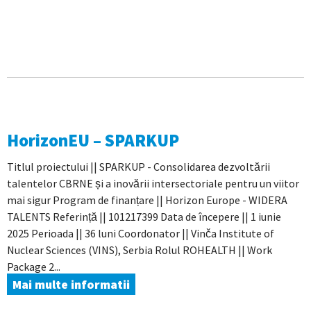
HorizonEU – SPARKUP
Titlul proiectului || SPARKUP - Consolidarea dezvoltării
talentelor CBRNE și a inovării intersectoriale pentru un viitor
mai sigur Program de finanțare || Horizon Europe - WIDERA
TALENTS Referință || 101217399 Data de începere || 1 iunie
2025 Perioada || 36 luni Coordonator || Vinča Institute of
Nuclear Sciences (VINS), Serbia Rolul ROHEALTH || Work
Package 2...
Mai multe informatii