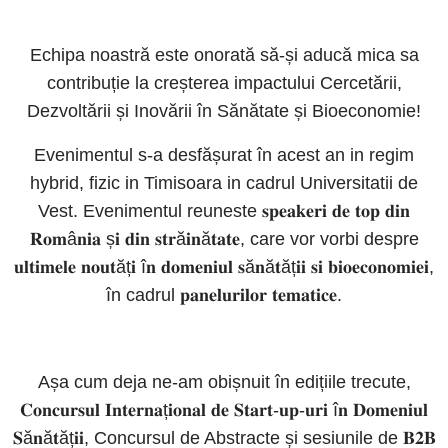
Echipa noastră este onorată să-și aducă mica sa
contribuție la creșterea impactului Cercetării,
Dezvoltării și Inovării în Sănătate și Bioeconomie!
Evenimentul s-a desfășurat în acest an in regim
hybrid, fizic in Timisoara in cadrul Universitatii de
Vest. Evenimentul reuneste 𝐬𝐩𝐞𝐚𝐤𝐞𝐫𝐢 𝐝𝐞 𝐭𝐨𝐩 𝐝𝐢𝐧
𝐑𝐨𝐦â𝐧𝐢𝐚 ș𝐢 𝐝𝐢𝐧 𝐬𝐭𝐫ă𝐢𝐧ă𝐭𝐚𝐭𝐞, care vor vorbi despre
𝐮𝐥𝐭𝐢𝐦𝐞𝐥𝐞 𝐧𝐨𝐮𝐭ăț𝐢 î𝐧 𝐝𝐨𝐦𝐞𝐧𝐢𝐮𝐥 𝐬ă𝐧ă𝐭ăț𝐢𝐢 𝐬𝐢 𝐛𝐢𝐨𝐞𝐜𝐨𝐧𝐨𝐦𝐢𝐞𝐢,
în cadrul 𝐩𝐚𝐧𝐞𝐥𝐮𝐫𝐢𝐥𝐨𝐫 𝐭𝐞𝐦𝐚𝐭𝐢𝐜𝐞.
Așa cum deja ne-am obișnuit în edițiile trecute,
𝐂𝐨𝐧𝐜𝐮𝐫𝐬𝐮𝐥 𝐈𝐧𝐭𝐞𝐫𝐧𝐚ț𝐢𝐨𝐧𝐚𝐥 𝐝𝐞 𝐒𝐭𝐚𝐫𝐭-𝐮𝐩-𝐮𝐫𝐢 î𝐧 𝐃𝐨𝐦𝐞𝐧𝐢𝐮𝐥
𝐒ă𝐧ă𝐭ăț𝐢𝐢, Concursul de Abstracte și sesiunile de 𝐁𝟐𝐁