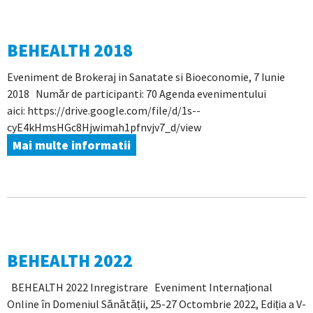
BEHEALTH 2018
Eveniment de Brokeraj in Sanatate si Bioeconomie, 7 Iunie
2018 Număr de participanti: 70 Agenda evenimentului
aici: https://drive.google.com/file/d/1s--
cyE4kHmsHGc8Hjwimah1pfnvjv7_d/view
Mai multe informatii
BEHEALTH 2022
BEHEALTH 2022 Inregistrare Eveniment Internațional
Online în Domeniul Sănătății, 25-27 Octombrie 2022, Ediția a V-