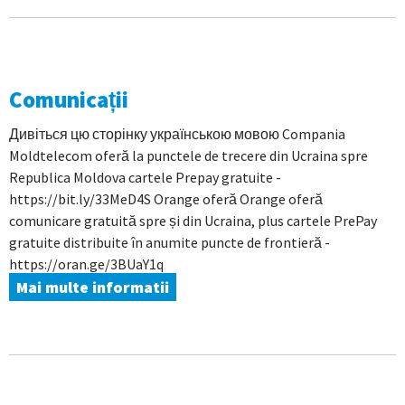
Comunicații
Дивіться цю сторінку українською мовою Compania
Moldtelecom oferă la punctele de trecere din Ucraina spre
Republica Moldova cartele Prepay gratuite -
https://bit.ly/33MeD4S Orange oferă Orange oferă
comunicare gratuită spre și din Ucraina, plus cartele PrePay
gratuite distribuite în anumite puncte de frontieră -
https://oran.ge/3BUaY1q
Mai multe informatii