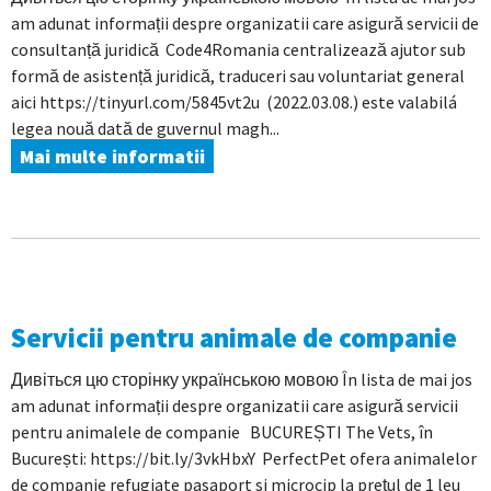
am adunat informații despre organizatii care asigură servicii de
consultanță juridică Code4Romania centralizează ajutor sub
formă de asistență juridică, traduceri sau voluntariat general
aici https://tinyurl.com/5845vt2u (2022.03.08.) este valabilá
legea nouă dată de guvernul magh...
Mai multe informatii
Servicii pentru animale de companie
Дивіться цю сторінку українською мовою În lista de mai jos
am adunat informații despre organizatii care asigură servicii
pentru animalele de companie BUCUREȘTI The Vets, în
București: https://bit.ly/3vkHbxY PerfectPet ofera animalelor
de companie refugiate pasaport si microcip la prețul de 1 leu