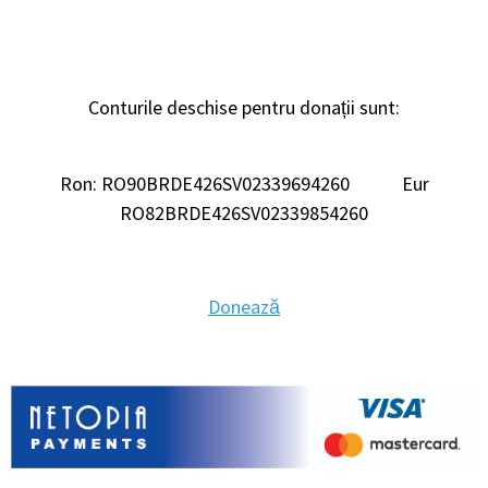
Conturile deschise pentru donații sunt:
Ron: RO90BRDE426SV02339694260 Eur
RO82BRDE426SV02339854260
Donează