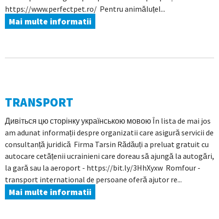
https://www.perfectpet.ro/ Pentru animăluțel...
Mai multe informatii
TRANSPORT
Дивіться цю сторінку українською мовою În lista de mai jos
am adunat informații despre organizatii care asigură servicii de
consultanță juridică Firma Tarsin Rădăuți a preluat gratuit cu
autocare cetățenii ucrainieni care doreau să ajungă la autogări,
la gară sau la aeroport - https://bit.ly/3HhXyxw Romfour -
transport international de persoane oferă ajutor re...
Mai multe informatii