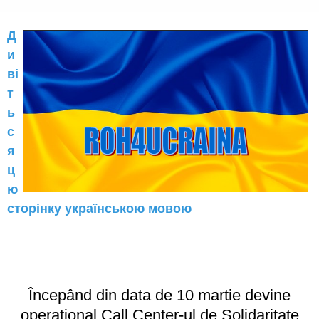
Д
и
ві
т
ь
с
я
ц
ю
сторінку українською мовою
Începând din data de 10 martie devine
operațional Call Center-ul de Solidaritate