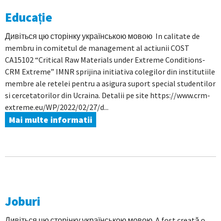
Educație
Дивіться цю сторінку українською мовою In calitate de
membru in comitetul de management al actiunii COST
CA15102 “Critical Raw Materials under Extreme Conditions-
CRM Extreme” IMNR sprijina initiativa colegilor din institutiile
membre ale retelei pentru a asigura suport special studentilor
si cercetatorilor din Ucraina. Detalii pe site https://www.crm-
extreme.eu/WP/2022/02/27/d...
Mai multe informatii
Joburi
Дивіться цю сторінку українською мовою A fost creată o