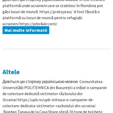
platformă unde ucraineni care se stabilesc în România pot
găsi locuri de muncă https://pratsya.eu/ A fost făcută o
platformă cu locuri de muncă pentru refugiații
ucraineni https://jobs4ukr.com/
Mai multe informatii
Altele
Дивіться цю сторінку українською мовою Comunitatea
Universității POLITEHNICA din București a inițiat o campanie
de colectare dedicată victimelor războiului din
Ucraina! https://upb.ro/upb-initiaza-o-campanie-de-
colectare-dedicata-victimelor-razboiului-din-ucraina/
Bogdan Tanasa de la Casa Share oferă 10 tone de brichete