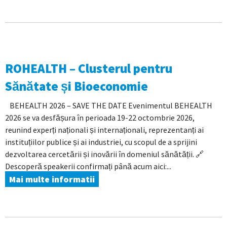
ROHEALTH – Clusterul pentru
Sănătate și Bioeconomie
BEHEALTH 2026 – SAVE THE DATE Evenimentul BEHEALTH
2026 se va desfășura în perioada 19-22 octombrie 2026,
reunind experți naționali și internaționali, reprezentanți ai
instituțiilor publice și ai industriei, cu scopul de a sprijini
dezvoltarea cercetării și inovării în domeniul sănătății. 🔗
Descoperă speakerii confirmați până acum aici:...
Mai multe informatii