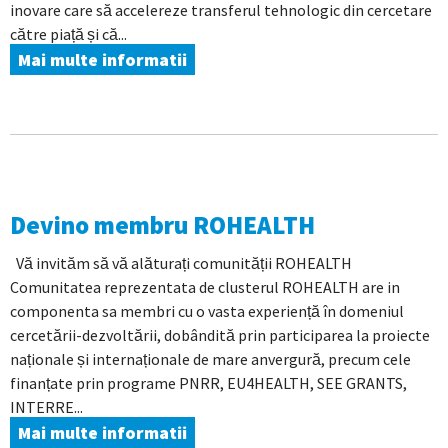
inovare care să accelereze transferul tehnologic din cercetare
către piață și că...
Mai multe informatii
Devino membru ROHEALTH
Vă invităm să vă alăturați comunității ROHEALTH
Comunitatea reprezentata de clusterul ROHEALTH are in
componenta sa membri cu o vasta experiență în domeniul
cercetării-dezvoltării, dobândită prin participarea la proiecte
naționale și internaționale de mare anvergură, precum cele
finanțate prin programe PNRR, EU4HEALTH, SEE GRANTS,
INTERRE...
Mai multe informatii