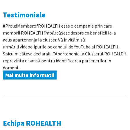
Testimoniale
#ProudMemberofROHEALTH este o campanie prin care
membrii ROHEALTH împărtășesc despre ce beneficii le-a
adus apartenența la cluster. Vă invităm să
urmăriți videoclipurile pe canalul de YouTube al ROHEALTH.
Spicuim câteva declarații. ”Apartenența la Clusterul ROHEALTH
reprezinta o șansă pentru identificarea partenerilor in
domeni...
Mai multe informatii
Echipa ROHEALTH