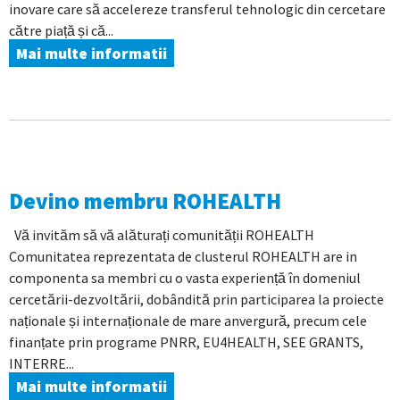
inovare care să accelereze transferul tehnologic din cercetare
către piață și că...
Mai multe informatii
Devino membru ROHEALTH
Vă invităm să vă alăturați comunității ROHEALTH
Comunitatea reprezentata de clusterul ROHEALTH are in
componenta sa membri cu o vasta experiență în domeniul
cercetării-dezvoltării, dobândită prin participarea la proiecte
naționale și internaționale de mare anvergură, precum cele
finanțate prin programe PNRR, EU4HEALTH, SEE GRANTS,
INTERRE...
Mai multe informatii