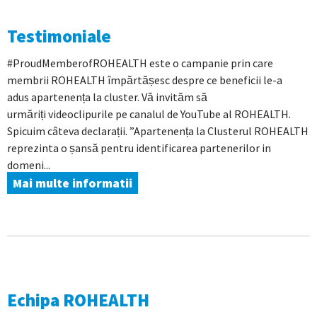
Testimoniale
#ProudMemberofROHEALTH este o campanie prin care
membrii ROHEALTH împărtășesc despre ce beneficii le-a
adus apartenența la cluster. Vă invităm să
urmăriți videoclipurile pe canalul de YouTube al ROHEALTH.
Spicuim câteva declarații. ”Apartenența la Clusterul ROHEALTH
reprezinta o șansă pentru identificarea partenerilor in
domeni...
Mai multe informatii
Echipa ROHEALTH