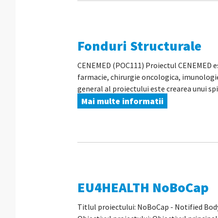
Fonduri Structurale
CENEMED (POC111) Proiectul CENEMED este u
farmacie, chirurgie oncologica, imunolog
general al proiectului este crearea unui spi
Mai multe informatii
EU4HEALTH NoBoCap
Titlul proiectului: NoBoCap - Notified Bo