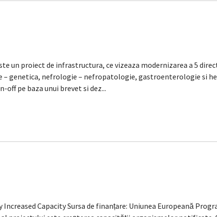
n proiect de infrastructura, ce vizeaza modernizarea a 5 directi
ie – genetica, nefrologie – nefropatologie, gastroenterologie si
n-off pe baza unui brevet si dez...
dy Increased Capacity Sursa de finanțare: Uniunea Europeană Pro