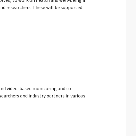
lved, to work on health and well-being in
 and researchers. These will be supported
o and video-based monitoring and to
searchers and industry partners in various