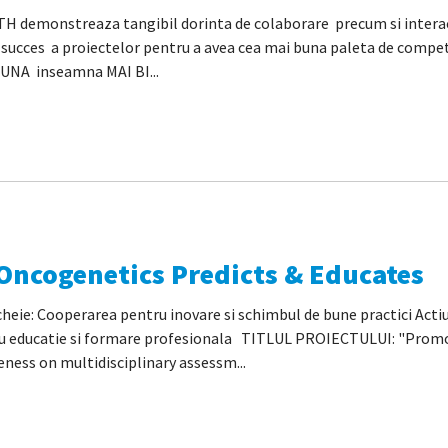
H demonstreaza tangibil dorinta de colaborare precum si interac
succes a proiectelor pentru a avea cea mai buna paleta de compe
NA inseamna MAI BI...
ncogenetics Predicts & Educates
cheie: Cooperarea pentru inovare si schimbul de bune practici Act
tru educatie si formare profesionala TITLUL PROIECTULUI: "Prom
ness on multidisciplinary assessm...