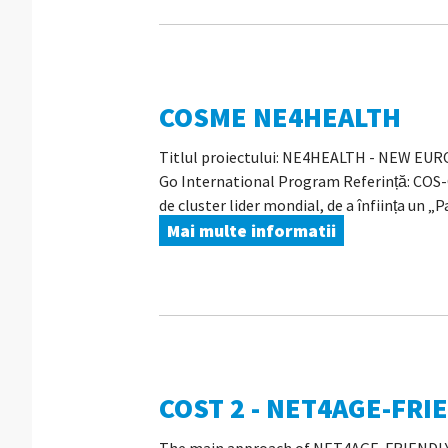
COSME NE4HEALTH
Titlul proiectului: NE4HEALTH - NEW E
Go International Program Referință: COS-CL
de cluster lider mondial, de a înființa un „P
Mai multe informatii
COST 2 - NET4AGE-FRI