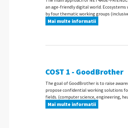
The main approach of NET4AGE-FRIENDLY is 
an age-friendly digital world. Ecosystems 
by four thematic working groups (inclusive
Mai multe informatii
COST 1 - GoodBrother
The goal of GoodBrother is to raise awaren
propose confidential working solutions for
fields. (computer science, engineering, hea
Mai multe informatii