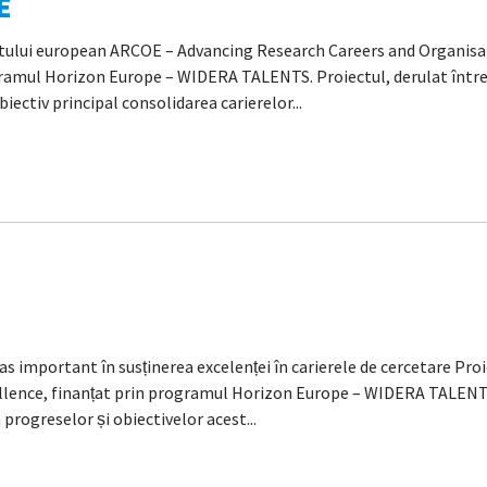
E
ului european ARCOE – Advancing Research Careers and Organisat
gramul Horizon Europe – WIDERA TALENTS. Proiectul, derulat între 
obiectiv principal consolidarea carierelor...
 important în susținerea excelenței în carierele de cercetare Pr
llence, finanțat prin programul Horizon Europe – WIDERA TALENTS
progreselor și obiectivelor acest...