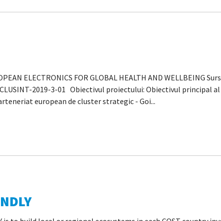
UROPEAN ELECTRONICS FOR GLOBAL HEALTH AND WELLBEING Sursa d
USINT-2019-3-01 Obiectivul proiectului: Obiectivul principal al p
arteneriat european de cluster strategic - Goi...
ENDLY