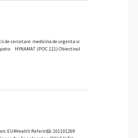
i de cercetare: medicina de urgenta si
 hepato. HYNAMAT (POC 121) Obiectivul
gram: EU4Health Referință: 101101269