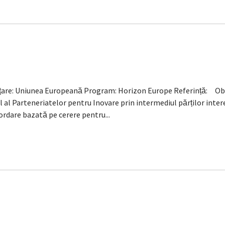
nțare: Uniunea Europeană Program: Horizon Europe Referință: Obiec
l al Parteneriatelor pentru Inovare prin intermediul părților inte
ordare bazată pe cerere pentru...