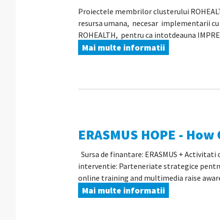
Proiectele membrilor clusterului ROHEALT
resursa umana, necesar implementarii cu 
ROHEALTH, pentru ca intotdeauna IMPREU
Mai multe informatii
ERASMUS HOPE - How O
Sursa de finantare: ERASMUS + Activitati 
interventie: Parteneriate strategice pen
online training and multimedia raise aware
Mai multe informatii