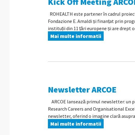
Kick Off Meeting ARCO
ROHEALTH este partener în cadrul proiect
Fondazione E. Amaldi și finanțat prin pro
instituții din 11 țări europene și are drept 
Mai multe informatii
Newsletter ARCOE
ARCOE lansează primul newsletter: un pas
Research Careers and Organisational Exce
newsletter, oferind o imagine clară asupra 
Mai multe informatii