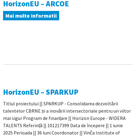
HorizonEU – ARCOE
Mai multe informatii
HorizonEU – SPARKUP
Titlul proiectului || SPARKUP - Consolidarea dezvoltării
talentelor CBRNE și a inovării intersectoriale pentru un viitor
mai sigur Program de finanțare || Horizon Europe - WIDERA
TALENTS Referință || 101217399 Data de începere || 1 iunie
2025 Perioada || 36 luni Coordonator || Vinča Institute of