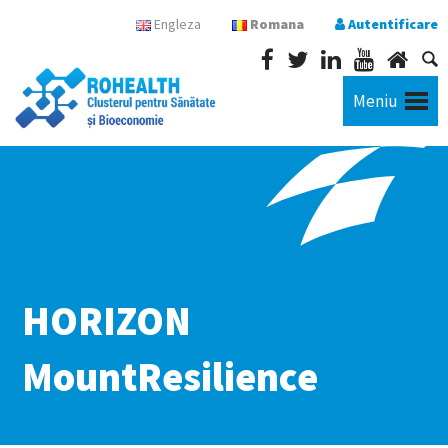
Engleza
Romana
Autentificare
Meniu
HORIZON
MountResilience