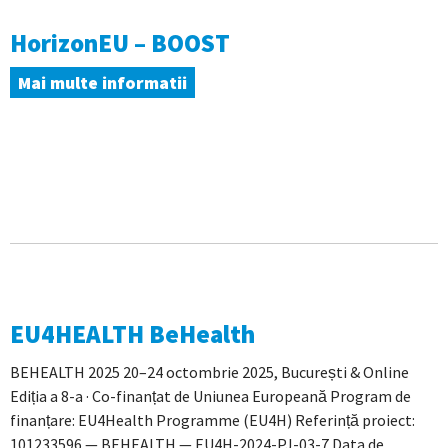
HorizonEU – BOOST
Mai multe informatii
EU4HEALTH BeHealth
BEHEALTH 2025 20–24 octombrie 2025, București & Online
Ediția a 8-a · Co-finanțat de Uniunea Europeană Program de
finanțare: EU4Health Programme (EU4H) Referință proiect:
101233596 — BEHEALTH — EU4H-2024-PJ-03-7 Data de