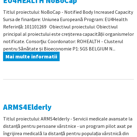
EU4HEALTH NoBoCap
Titlul proiectului: NoBoCap - Notified Body Increased Capacity
Sursa de finanțare: Uniunea Europeană Program: EU4Health
Referință: 101101269 Obiectivul proiectului: Obiectivul
principal al proiectului este creșterea capacității organismelor
notificate. Consorţiu: Coordonator: ROHEALTH - Clusterul
pentru Sănătate și Bioeconomie P1: SGS BELGIUM N...
Mai multe informatii
ARMS4Elderly
Titlul proiectului: ARMS4elderly - Servicii medicale avansate la
distanță pentru persoane vârstnice - un program pilot axat pe
îngrijirea medicală la distanță pentru populația vârstnică din