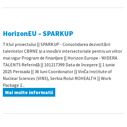
HorizonEU – SPARKUP
Titlul proiectului || SPARKUP - Consolidarea dezvoltării
talentelor CBRNE și a inovării intersectoriale pentru un viitor
mai sigur Program de finanțare || Horizon Europe - WIDERA
TALENTS Referință || 101217399 Data de începere || 1 iunie
2025 Perioada || 36 luni Coordonator || Vinča Institute of
Nuclear Sciences (VINS), Serbia Rolul ROHEALTH || Work
Package 2...
Mai multe informatii