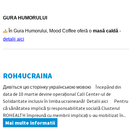
GURA HUMORULUI
În Gura Humorului, Mood Coffee oferă o
masă caldă
-
detalii aici
ROH4UCRAINA
Дивіться цю сторінку українською мовою Începând din
data de 10 martie devine operațional Call Center-ul de
Solidaritate inclusiv în limba ucraineană! Detalii aici Pentru
că sănătatea implică și responsabilitate socială Clusterul
ROHEALTH împreună cu membrii implicați s-au mobilizat în...
Mai multe informatii