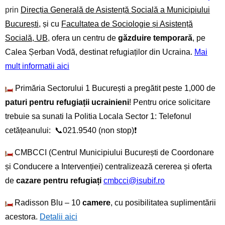
prin
Direcția Generală de Asistență Socială a Municipiului
București
, și cu
Facultatea de Sociologie și Asistență
Socială, UB
,
ofera un centru de
găzduire temporară
, pe
Calea Șerban Vodă, destinat refugiaților din Ucraina.
Mai
mult informatii aici
Primăria Sectorului 1 București a pregătit peste 1,000 de
paturi pentru refugiații ucrainieni
! Pentru orice solicitare
trebuie sa sunati la Politia Locala Sector 1: Telefonul
cetățeanului: 📞021.9540 (non stop)❗
CMBCCI (Centrul Municipiului București de Coordonare
și Conducere a Intervenției) centralizează cererea și oferta
de
cazare pentru refugiați
cmbcci@isubif.ro
Radisson Blu – 10
camere
, cu posibilitatea suplimentării
acestora.
Detalii aici