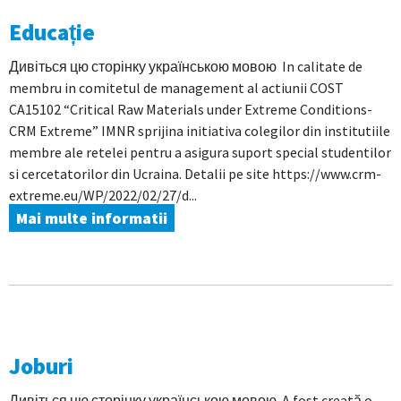
Educație
Дивіться цю сторінку українською мовою In calitate de
membru in comitetul de management al actiunii COST
CA15102 “Critical Raw Materials under Extreme Conditions-
CRM Extreme” IMNR sprijina initiativa colegilor din institutiile
membre ale retelei pentru a asigura suport special studentilor
si cercetatorilor din Ucraina. Detalii pe site https://www.crm-
extreme.eu/WP/2022/02/27/d...
Mai multe informatii
Joburi
Дивіться цю сторінку українською мовою A fost creată o