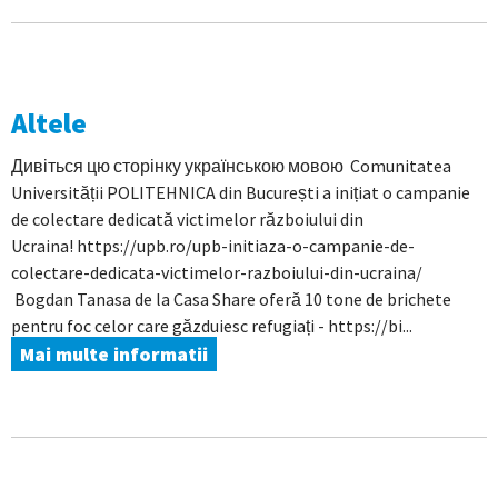
Altele
Дивіться цю сторінку українською мовою Comunitatea
Universității POLITEHNICA din București a inițiat o campanie
de colectare dedicată victimelor războiului din
Ucraina! https://upb.ro/upb-initiaza-o-campanie-de-
colectare-dedicata-victimelor-razboiului-din-ucraina/
Bogdan Tanasa de la Casa Share oferă 10 tone de brichete
pentru foc celor care găzduiesc refugiați - https://bi...
Mai multe informatii