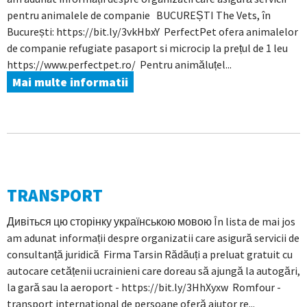
pentru animalele de companie BUCUREȘTI The Vets, în
București: https://bit.ly/3vkHbxY PerfectPet ofera animalelor
de companie refugiate pasaport si microcip la prețul de 1 leu
https://www.perfectpet.ro/ Pentru animăluțel...
Mai multe informatii
TRANSPORT
Дивіться цю сторінку українською мовою În lista de mai jos
am adunat informații despre organizatii care asigură servicii de
consultanță juridică Firma Tarsin Rădăuți a preluat gratuit cu
autocare cetățenii ucrainieni care doreau să ajungă la autogări,
la gară sau la aeroport - https://bit.ly/3HhXyxw Romfour -
transport international de persoane oferă ajutor re...