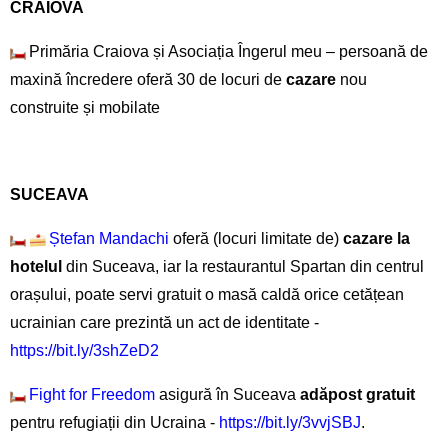
CRAIOVA
Primăria Craiova și Asociația Îngerul meu – persoană de
maxină încredere oferă 30 de locuri de
cazare
nou
construite și mobilate
SUCEAVA
Ștefan Mandachi
oferă (locuri limitate de)
cazare la
hotelul
din Suceava, iar la restaurantul Spartan din centrul
orașului, poate servi gratuit o masă caldă orice cetățean
ucrainian care prezintă un act de identitate -
https://bit.ly/3shZeD2
Fight for Freedom
asigură în Suceava
adăpost gratuit
pentru refugiații din Ucraina -
https://bit.ly/3vvjSBJ
.