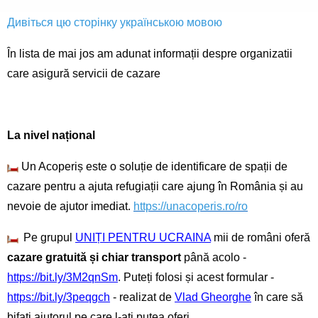
Дивіться цю сторінку українською мовою
În lista de mai jos am adunat informații despre organizatii
care asigură servicii de cazare
La nivel național
Un Acoperiș este o soluție de identificare de spații de
cazare pentru a ajuta refugiații care ajung în România și au
nevoie de ajutor imediat.
https://unacoperis.ro/ro
Pe grupul
UNIȚI PENTRU UCRAINA
mii de români oferă
cazare gratuită și chiar transport
până acolo -
https://bit.ly/3M2qnSm
. Puteți folosi și acest formular -
https://bit.ly/3peqgch
- realizat de
Vlad Gheorghe
în care să
bifați ajutorul pe care l-ați putea oferi.