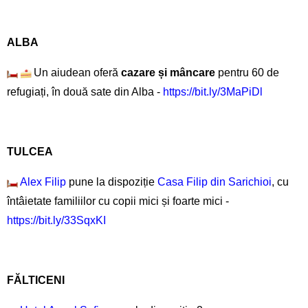
ALBA
Un aiudean oferă
cazare și mâncare
pentru 60 de
refugiați, în două sate din Alba -
https://bit.ly/3MaPiDl
TULCEA
Alex Filip
pune la dispoziție
Casa Filip din Sarichioi
, cu
întâietate familiilor cu copii mici și foarte mici -
https://bit.ly/33SqxKI
FĂLTICENI