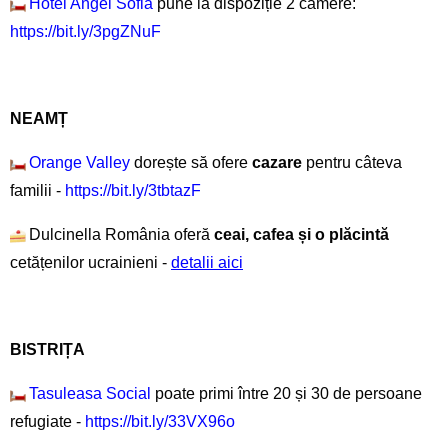
Hotel Angel Sofia
pune la dispoziție 2 camere:
https://bit.ly/3pgZNuF
NEAMȚ
Orange Valley
dorește să ofere
cazare
pentru câteva
familii -
https://bit.ly/3tbtazF
Dulcinella România oferă
ceai, cafea și o plăcintă
cetățenilor ucrainieni -
detalii aici
BISTRIȚA
Tasuleasa Social
poate primi între 20 și 30 de persoane
refugiate -
https://bit.ly/33VX96o