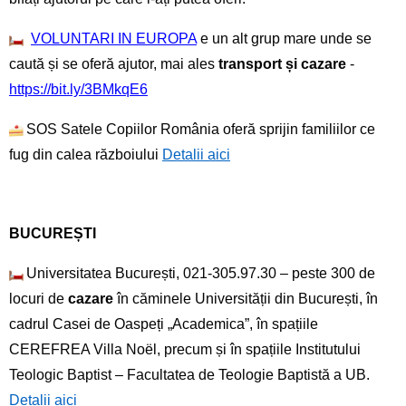
VOLUNTARI IN EUROPA
e un alt grup mare unde se
caută și se oferă ajutor, mai ales
transport și cazare
-
https://bit.ly/3BMkqE6
SOS Satele Copiilor România oferă sprijin familiilor ce
fug din calea războiului
Detalii aici
BUCUREȘTI
Universitatea București, 021-305.97.30 – peste 300 de
locuri de
cazare
în căminele Universității din București, în
cadrul Casei de Oaspeți „Academica”, în spațiile
CEREFREA Villa Noël, precum și în spațiile Institutului
Teologic Baptist – Facultatea de Teologie Baptistă a UB.
Detalii aici