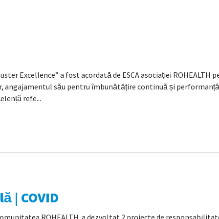
uster Excellence” a fost acordată de ESCA asociației ROHEALTH pen
angajamentul său pentru îmbunătățire continuă și performanță ri
elență refe...
lă | COVID
comunitatea ROHEALTH a dezvoltat 2 proiecte de responsabilitat