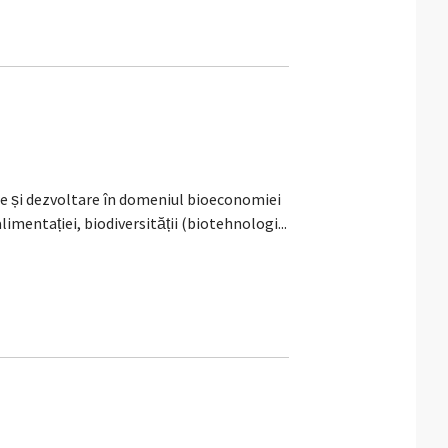
 și dezvoltare în domeniul bioeconomiei
imentației, biodiversității (biotehnologi...