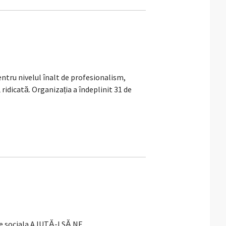
tru nivelul înalt de profesionalism,
dicată. Organizația a îndeplinit 31 de
e sociala AJUTĂ-I SĂ NE