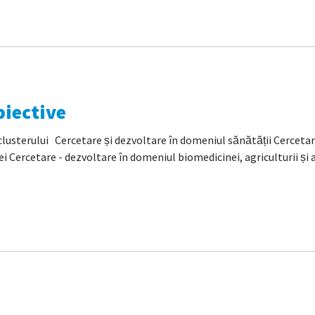
biective
erului Cercetare și dezvoltare în domeniul sănătății Cercetare
 Cercetare - dezvoltare în domeniul biomedicinei, agriculturii și al