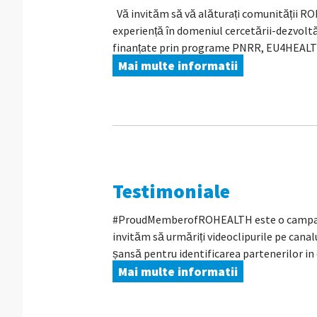
Vă invităm să vă alăturați comunității 
experiență în domeniul cercetării-dezvoltă
finanțate prin programe PNRR, EU4HEALT
Mai multe informatii
Testimoniale
#ProudMemberofROHEALTH este o campanie 
invităm să urmăriți videoclipurile pe can
șansă pentru identificarea partenerilor in 
Mai multe informatii