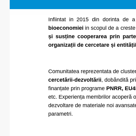
Infiintat in 2015 din dorinta de
bioeconomiei
in scopul de a creste 
și susține cooperarea prin parten
organizații de cercetare și entități
Comunitatea reprezentata de clus
cercetării-dezvoltării
, dobândită pr
finanțate prin programe
PNRR, EU4H
etc. Experiența membrilor acoperă o
dezvoltare de materiale noi avansate
parametri.