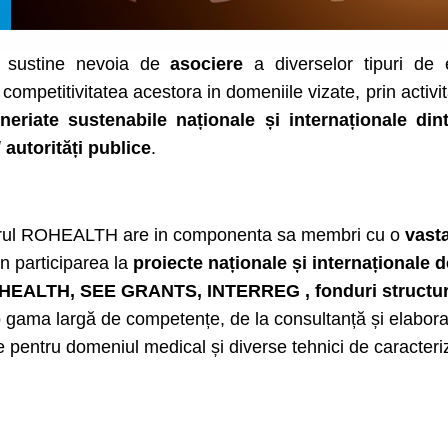
 a sustine nevoia de
asociere
a diverselor tipuri de 
competitivitatea acestora in domeniile vizate, prin activit
eriate sustenabile naționale și internaționale dint
/ autorități publice
.
terul ROHEALTH are in componenta sa membri cu o
vast
in participarea la
proiecte naționale și internaționale
EALTH, SEE GRANTS, INTERREG , fonduri structurale
 gama largă de competențe, de la consultanță și elaborar
 pentru domeniul medical și diverse tehnici de caracteriz