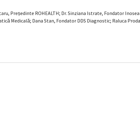
taru, Președinte ROHEALTH; Dr. Sinziana Istrate, Fondator Inosear
ică Medicală; Dana Stan, Fondator DDS Diagnostic; Raluca Prodan,