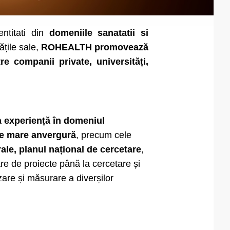
entitati din
domeniile sanatatii si
ățile sale,
ROHEALTH promovează
re companii private, universități,
a experiență în domeniul
 de mare anvergură
, precum cele
, planul național de cercetare
,
e de proiecte până la cercetare și
are și măsurare a diverșilor