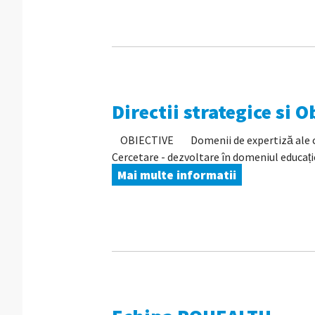
Directii strategice si O
OBIECTIVE Domenii de expertiză ale clust
Cercetare - dezvoltare în domeniul educației
Mai multe informatii