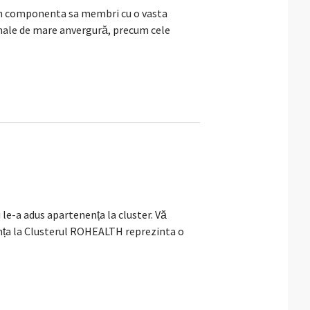
n componenta sa membri cu o vasta
ionale de mare anvergură, precum cele
a adus apartenența la cluster. Vă
ența la Clusterul ROHEALTH reprezinta o