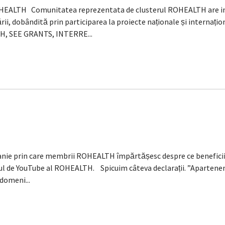
ROHEALTH Comunitatea reprezentata de clusterul ROHEALTH are i
rii, dobândită prin participarea la proiecte naționale și internaț
H, SEE GRANTS, INTERRE...
prin care membrii ROHEALTH împărtășesc despre ce beneficii le-
alul de YouTube al ROHEALTH. Spicuim câteva declarații. ”Aparten
domeni...