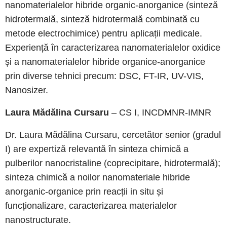
nanomaterialelor hibride organic-anorganice (sinteză
hidrotermală, sinteză hidrotermală combinată cu
metode electrochimice) pentru aplicații medicale.
Experiență în caracterizarea nanomaterialelor oxidice
și a nanomaterialelor hibride organice-anorganice
prin diverse tehnici precum: DSC, FT-IR, UV-VIS,
Nanosizer.
Laura Mădălina Cursaru
– CS I, INCDMNR-IMNR
Dr. Laura Mădălina Cursaru, cercetător senior (gradul
I) are expertiză relevantă în sinteza chimică a
pulberilor nanocristaline (coprecipitare, hidrotermală);
sinteza chimică a noilor nanomateriale hibride
anorganic-organice prin reacții in situ și
funcționalizare, caracterizarea materialelor
nanostructurate.