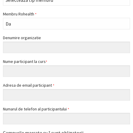
k
m
a
Membru Rohealth
*
r
k
s
Denumire organizatie
Nume participant la curs
*
Adresa de email participant
*
Numarul de telefon al participantului
*
Campurile marcate cu * sunt obligatorii