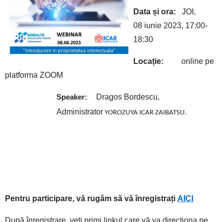
Data și ora:
JOI,
08 iunie 2023, 17:00-
18:30
Locație:
online pe
platforma ZOOM
Dragos Bordescu,
Speaker:
Administrator
YOROZUYA ICAR ZAIBATSU.
Pentru participare, vă rugăm să vă înregistrați
AICI
După înregistrare, veți primi linkul care vă va direcționa pe