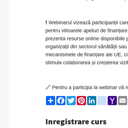
❗️ Webinarul vizează participanții car
pentru viitoarele apeluri de finanța
prezenta resurse online disponibile 
organizații din sectorul sănătății sa
mecanismele de finanțare ale UE, ci 
stimula colaborarea și creșterea vizibi
🔗 Pentru a participa la webinar vă 
S
F
T
P
L
g
Y
h
a
w
i
i
o
a
a
c
i
n
n
o
h
r
e
t
t
k
g
o
e
b
t
e
e
l
o
Inregistrare curs
o
e
r
d
e
M
o
r
e
I
_
a