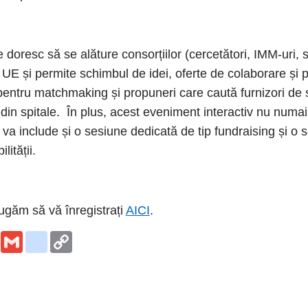
e doresc să se alăture consorțiilor (cercetători, IMM-uri, st
re UE și permite schimbul de idei, oferte de colaborare și
pentru matchmaking și propuneri care caută furnizori de s
u din spitale. În plus, acest eveniment interactiv nu numai
va include și o sesiune dedicată de tip fundraising și o 
lității.
rugăm să vă înregistrați
AICI
.
E
G
d
C
m
m
e
o
a
a
l
p
i
i
i
y
l
l
c
L
i
i
o
n