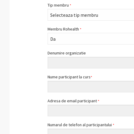
k
s
n
b
i
Tip membru
*
t
o
l
o
k
m
a
Membru Rohealth
*
r
k
s
Denumire organizatie
Nume participant la curs
*
Adresa de email participant
*
Numarul de telefon al participantului
*