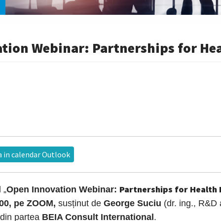
ion Webinar: Partnerships for Hea
 in calendar Outlook
Partnerships for Health 
 „
Open Innovation Webinar:
:00, pe ZOOM,
susținut de
George Suciu
(dr. ing., R&D
 din partea
BEIA Consult International
.