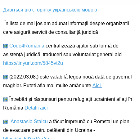
Дивіться цю сторінку українською мовою
În lista de mai jos am adunat informații despre organizatii
care asigură servicii de consultanță juridică
Code4Romania
centralizează ajutor sub formă de
asistență juridică, traduceri sau voluntariat general aici
https://tinyurl.com/5845vt2u
(2022.03.08.) este valabilá legea nouă dată de guvernul
maghiar. Puteti afla mai multe amănunte
Aici
Întrebări și răspunsuri pentru refugiații ucrainieni aflați în
România
Detalii aici
Anastasia Staicu
a făcut împreună cu Romstal un plan
de evacuare pentru cetățenii din Ucraina -
https://bit.ly/3sdAnAa