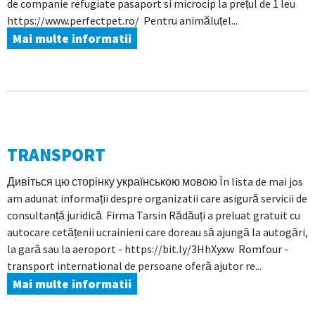
de companie refugiate pasaport si microcip la prețul de 1 leu
https://www.perfectpet.ro/ Pentru animăluțel...
Mai multe informatii
TRANSPORT
Дивіться цю сторінку українською мовою În lista de mai jos
am adunat informații despre organizatii care asigură servicii de
consultanță juridică Firma Tarsin Rădăuți a preluat gratuit cu
autocare cetățenii ucrainieni care doreau să ajungă la autogări,
la gară sau la aeroport - https://bit.ly/3HhXyxw Romfour -
transport international de persoane oferă ajutor re...
Mai multe informatii