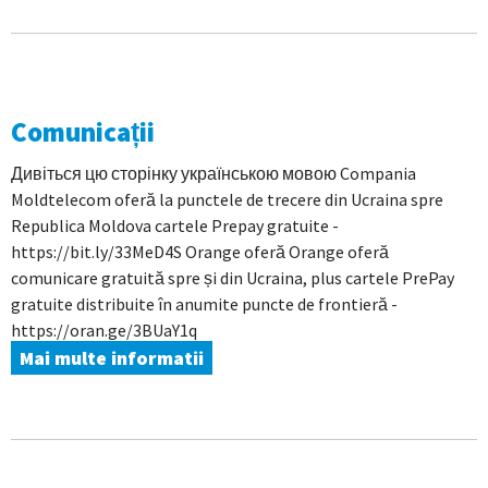
Comunicații
Дивіться цю сторінку українською мовою Compania
Moldtelecom oferă la punctele de trecere din Ucraina spre
Republica Moldova cartele Prepay gratuite -
https://bit.ly/33MeD4S Orange oferă Orange oferă
comunicare gratuită spre și din Ucraina, plus cartele PrePay
gratuite distribuite în anumite puncte de frontieră -
https://oran.ge/3BUaY1q
Mai multe informatii