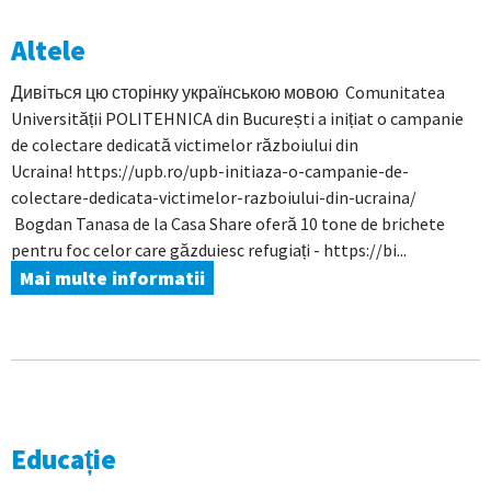
Altele
Дивіться цю сторінку українською мовою Comunitatea
Universității POLITEHNICA din București a inițiat o campanie
de colectare dedicată victimelor războiului din
Ucraina! https://upb.ro/upb-initiaza-o-campanie-de-
colectare-dedicata-victimelor-razboiului-din-ucraina/
Bogdan Tanasa de la Casa Share oferă 10 tone de brichete
pentru foc celor care găzduiesc refugiați - https://bi...
Mai multe informatii
Educație