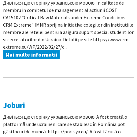
Дивіться цю сторінку українською мовою In calitate de
membru in comitetul de management al actiunii COST
CA15102 “Critical Raw Materials under Extreme Conditions-
CRM Extreme” IMNR sprijina initiativa colegilor din institutiile
membre ale retelei pentru a asigura suport special studentilor
si cercetatorilor din Ucraina. Detalii pe site https://www.crm-
extreme.eu/WP/2022/02/27/d...
Mai multe informatii
Joburi
Дивіться цю сторінку українською мовою A fost creată o
platformă unde ucraineni care se stabilesc în România pot
găsi locuri de muncă https://pratsya.eu/ A fost făcută o