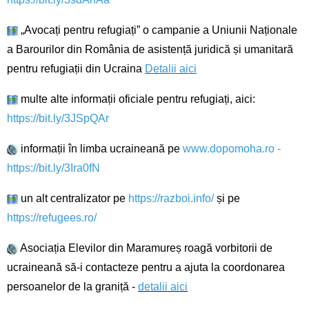
„Avocați pentru refugiați” o campanie a Uniunii Naționale
a Barourilor din România de asistență juridică și umanitară
pentru refugiații din Ucraina
Detalii aici
multe alte informații oficiale pentru refugiați, aici:
https://bit.ly/3JSpQAr
informații în limba ucraineană pe
www.dopomoha.ro
-
https://bit.ly/3Ira0fN
un alt centralizator pe
https://razboi.info/
și pe
https://refugees.ro/
Asociația Elevilor din Maramureș roagă vorbitorii de
ucraineană să-i contacteze pentru a ajuta la coordonarea
persoanelor de la graniță -
detalii aici