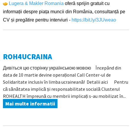
Lugera & Makler Romania
oferă sprijin gratuit cu
informații despre piața muncii din România, consultanță pe
CV și pregătire pentru interviuri -
https://bit.ly/3JUweao
ROH4UCRAINA
Дивіться цю сторінку українською мовою Începând din
data de 10 martie devine operațional Call Center-ul de
Solidaritate inclusiv în limba ucraineană! Detalii aici Pentru
că sănătatea implică și responsabilitate socială Clusterul
ROHEALTH împreună cu membrii implicați s-au mobilizat în...
Mai multe informatii