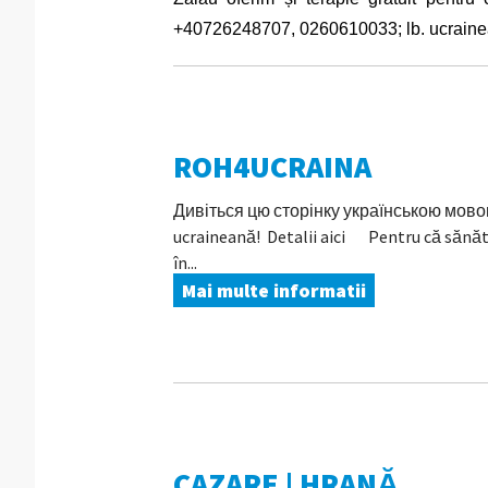
+40726248707, 0260610033; lb. ucrainea
ROH4UCRAINA
Дивіться цю сторінку українською мовою Î
ucraineană! Detalii aici Pentru că sănăt
în...
Mai multe informatii
CAZARE | HRANĂ