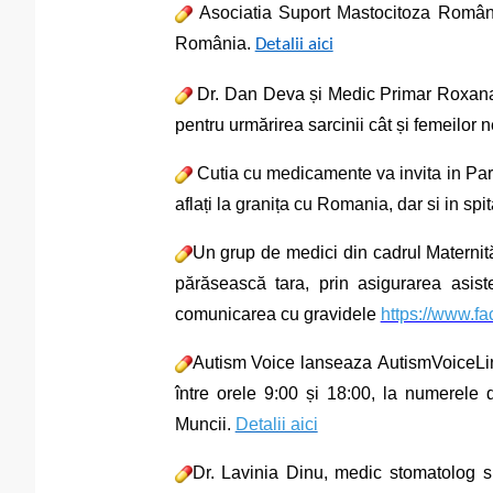
Asociatia Suport Mastocitoza România
România.
Detalii aici
Dr. Dan Deva și Medic Primar Roxana 
pentru urmărirea sarcinii cât și femeilor 
Cutia cu medicamente va invita in Park
aflați la granița cu Romania, dar si in sp
Un grup de medici din cadrul Materni
părăsească tara, prin asigurarea asist
comunicarea cu gravidele
https://www.f
Autism Voice lanseaza
AutismVoiceLi
între orele 9:00 și 18:00, la numerele 
Muncii.
Detalii aici
D
r. Lavinia Dinu,
medic stomatolog si 