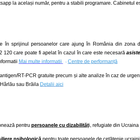
pp la același număr, pentru a stabili programare.
Cabinetul es
ne în sprijinul persoanelor care ajung în România din zona d
 120 care poate fi apelat în cazul în care este necesară
asiste
formatii
Mai multe informatii
-
Centre de performanță
e antigen/RT-PCR
gratuite precum și alte analize
în caz de urgen
, Hârlău sau Brăila
Detalii aici
donează pentru
persoanele cu dizabilităț
i, refugiate din Ucraina
iliere psihologică
pentru toate persoanele de cetățenie ucrain