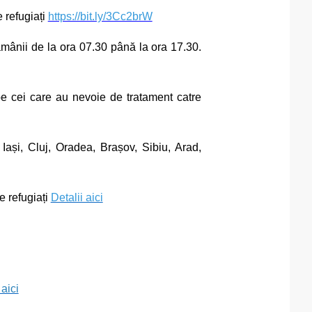
 refugiați
https://bit.ly/3Cc2brW
ămânii de la ora 07.30 până la ora 17.30.
 pe cei care au nevoie de tratament catre
n Iași, Cluj, Oradea, Brașov, Sibiu, Arad,
e refugiați
Detalii aici
aici