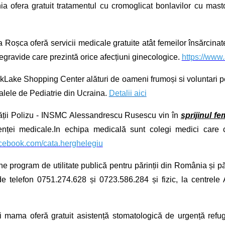
 ofera gratuit tratamentul cu cromoglicat bonlavilor cu masto
Roșca oferă servicii medicale gratuite atât femeilor însărcina
negravide care prezintă orice afecțiuni ginecologice.
https://www
Lake Shopping Center alături de oameni frumoși si voluntari pent
italele de Pediatrie din Ucraina.
Detalii aici
tății Polizu - INSMC Alessandrescu Rusescu vin în
sprijinul fe
enței medicale.In echipa medicală sunt colegi medici care 
acebook.com/cata.herghelegiu
ne
program de utilitate publică pentru părinții din România și pări
de telefon 0751.274.628 și 0723.586.284 și fizic, la centrele
mama oferă gratuit asistență stomatologică de urgență refugia