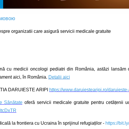
 мовою
espre organizatii care asigură servicii medicale gratuite
cu medicii oncologi pediatri din România, astăzi lansăm o p
tament aici, în România.
Detalii aici
TIA DARUIESTE ARIPI
https://www.daruiestearipi.ro/daruieste-
e Sănătate
oferă servicii medicale gratuite pentru cetățenii ucr
y/3tcDxTR
lă la frontiera cu Ucraina în sprijinul refugiaților -
https://bit.