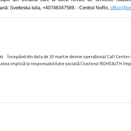
nă: Svetleska Iulia, +40746347589. - Centrul NoRo,
office@bo
ncepând din data de 10 martie devine operațional Call Center-ul 
atea implică și responsabilitate socială Clusterul ROHEALTH împ