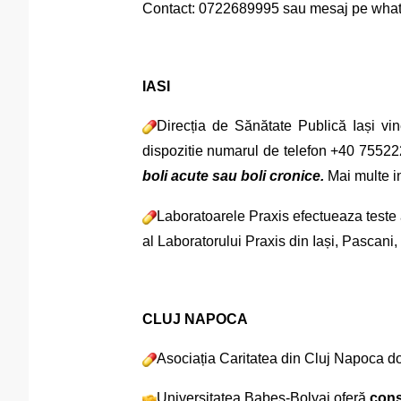
Contact: 0722689995 sau mesaj pe whatsa
IASI
Direcția de Sănătate Publică Iași vi
dispozitie numarul de telefon +40 755222
boli acute sau boli cronice.
Mai multe in
Laboratoarele Praxis efectueaza test
al Laboratorului Praxis din Iași, Pascani
CLUJ NAPOCA
Asociația Caritatea din Cluj Napoca 
Universitatea Babeş-Bolyai oferă
cons