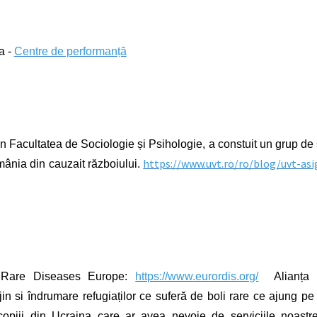
a -
Centre de performanță
in Facultatea de Sociologie și Psihologie, a constuit un grup de
https://www.uvt.ro/ro/blog/uvt-as
omânia din cauzait războiului.
Rare Diseases Europe:
https://www.eurordis.org/
Alianța N
jin si îndrumare refugiaților ce suferă de boli rare ce ajung pe
u copiii din Ucraina care ar avea nevoie de serviciile noas