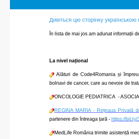
Дивіться цю сторінку українською
În lista de mai jos am adunat informații d
La nivel național
Alături de Code4Romania și împreună 
bolnavi de cancer, care au nevoie de tra
ONCOLOGIE PEDIATRICA - ASOCIA
REGINA MARIA - Rețeaua Privată d
partenere din întreaga țară -
https://bit.l
MedLife România trimite asistență medica