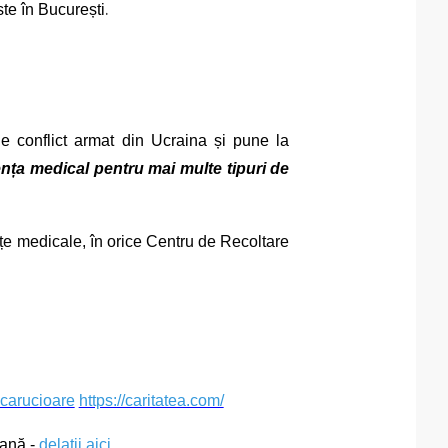
.
te în București
e conflict armat din Ucraina și pune la
nța medical pentru mai multe tipuri de
țe medicale, în orice Centru de Recoltare
carucioare
https://caritatea.com/
iană -
delatii aici