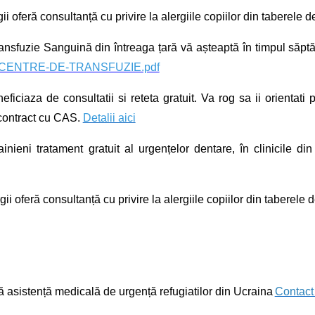
oferă consultanță cu privire la alergiile copiilor din taberele de
Transfuzie Sanguină din întreaga țară vă așteaptă în timpul săpt
2/03/CENTRE-DE-TRANSFUZIE.pdf
iciaza de consultatii si reteta gratuit. Va rog sa ii orientati
 contract cu CAS.
Detalii aici
rainieni tratament gratuit al urgențelor dentare, în clinicile di
 oferă consultanță cu privire la alergiile copiilor din taberele d
ă asistență medicală de urgență refugiatilor din Ucraina
Contact 