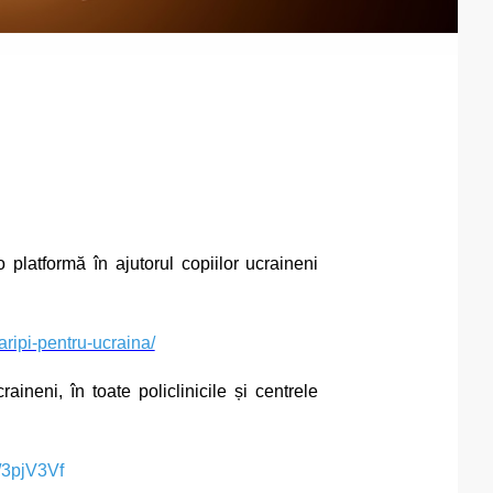
latformă în ajutorul copiilor ucraineni
aripi-pentru-ucraina/
aineni, în toate policlinicile și centrele
ly/3pjV3Vf