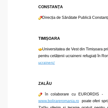
CONSTANȚA
Direcția de Sănătate Publică Constanț
TIMIȘOARA
Universitatea de Vest din Timișoara pr
pentru cetățenii ucraineni refugiați în R
ucraineni/
ZALĂU
Î
n colaborare cu EURORDIS - 
www.bolirareromania.ro
poate oferi spri
Zalău oferim și terapie gratuit pentr