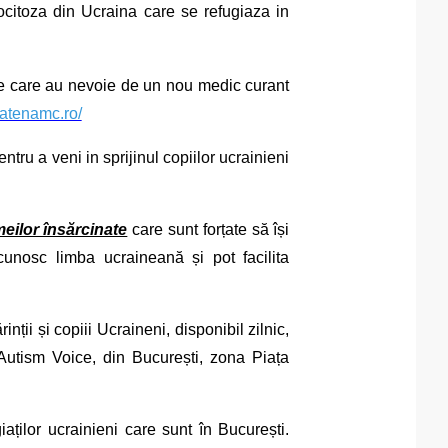
citoza din Ucraina care se refugiaza in
te care au nevoie de un nou medic curant
.atenamc.ro/
ru a veni in sprijinul copiilor ucrainieni
meilor însărcinate
care sunt forțate să își
cunosc limba ucraineană și pot facilita
nții și copiii Ucraineni, disponibil zilnic,
 Autism Voice, din București, zona Piața
ților ucrainieni care sunt în București.