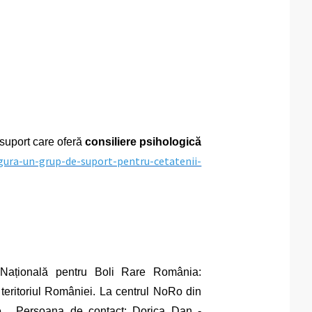
 suport care oferă
consiliere psihologică
igura-un-grup-de-suport-pentru-cetatenii-
ațională pentru Boli Rare România:
 teritoriul României. La centrul NoRo din
tre. Persoana de contact: Dorica Dan -