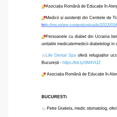
Asociația Română de Educație în Alergii 
Medicii și asistenții din Centrele de 
h
ttp://ms.ro/wp-content/uploads/202
Persoanele cu diabet din Ucraina benef
unitatile medicale/medicii diabetologi in
Life Dental Spa
oferă refugiaților uc
București -
https://bit.ly/3M4VtJ2
Asociația Română de Educație în Alergii
BUCURESTi
Petre Gratiela, medic stomatolog, ofer