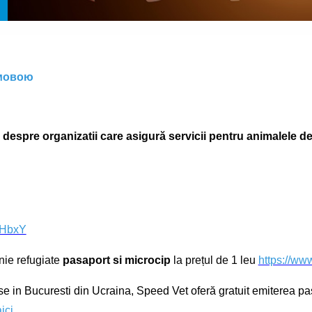
 мовою
ii despre organizatii care asigură servicii pentru animalele 
vkHbxY
nie refugiate
pasaport si microcip
la prețul de 1 leu
https://www
se in Bucuresti din Ucraina, Speed Vet oferă gratuit emiterea p
aici