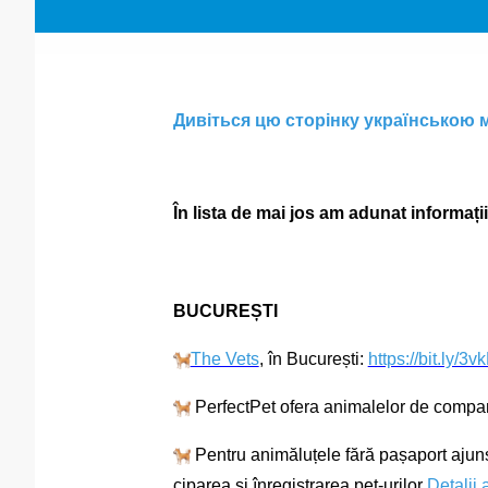
Дивіться цю сторінку українською
În lista de mai jos am adunat informaț
BUCUREȘTI
The Vets
, în București:
https://bit.ly/3
PerfectPet ofera animalelor de compa
Pentru animăluțele fără pașaport ajun
ciparea si înregistrarea pet-urilor
Detalii 