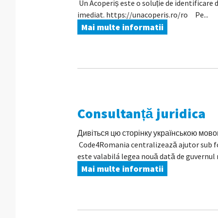
Un Acoperiș este o soluție de identificare d
imediat. https://unacoperis.ro/ro Pe...
Mai multe informatii
Consultanță juridica
Дивіться цю сторінку українською мовою În 
Code4Romania centralizează ajutor sub form
este valabilá legea nouă dată de guvernul 
Mai multe informatii