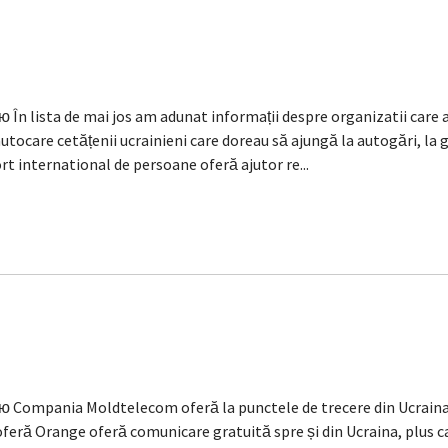
lista de mai jos am adunat informații despre organizatii care asi
utocare cetățenii ucrainieni care doreau să ajungă la autogări, la 
 international de persoane oferă ajutor re...
Compania Moldtelecom oferă la punctele de trecere din Ucraina 
feră Orange oferă comunicare gratuită spre și din Ucraina, plus ca