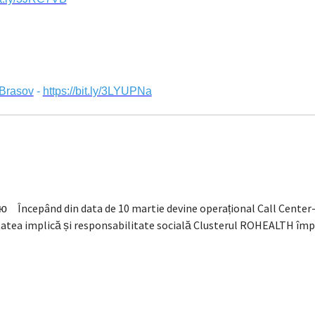
 Brasov
-
https://bit.ly/3LYUPNa
ncepând din data de 10 martie devine operațional Call Center-ul 
atea implică și responsabilitate socială Clusterul ROHEALTH împ