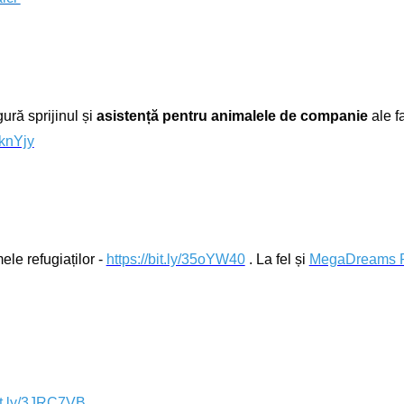
ură sprijinul și
asistență pentru animalele de companie
ale fa
3IknYjy
ele refugiaților -
https://bit.ly/35oYW40
. La fel și
MegaDreams Pe
bit.ly/3JRC7VB