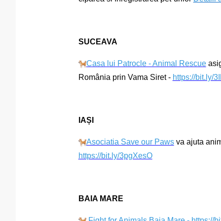
SUCEAVA
Casa lui Patrocle - Animal Rescue
asig
România prin Vama Siret -
https://bit.ly/
IAȘI
Asociatia Save our Paws
va ajuta anim
https://bit.ly/3pgXesO
BAIA MARE
Fight for Animals Baia Mare
-
https://