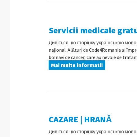
Servicii medicale gra
Дивіться цю сторінку українською мовою În
național Alături de Code4Romania și împre
bolnavi de cancer, care au nevoie de tratame
Mai multe informatii
CAZARE | HRANĂ
Дивіться цю сторінку українською мовою În 