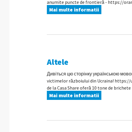
anumite puncte de frontieră - https://or
Mai multe informatii
Altele
Дивіться цю сторінку українською мовою C
victimelor războiului din Ucraina! https:
de la Casa Share oferă 10 tone de brichete p
Mai multe informatii