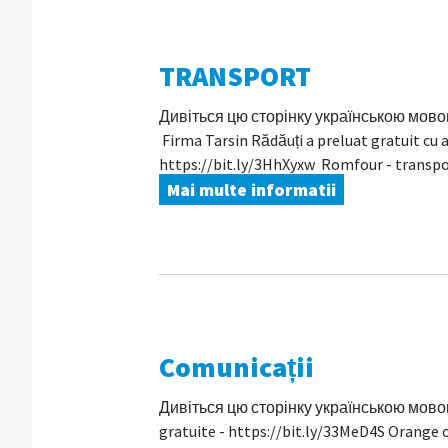
TRANSPORT
Дивіться цю сторінку українською мовою În 
Firma Tarsin Rădăuți a preluat gratuit cu a
https://bit.ly/3HhXyxw Romfour - transport
Mai multe informatii
Comunicații
Дивіться цю сторінку українською мовою 
gratuite - https://bit.ly/33MeD4S Orange o