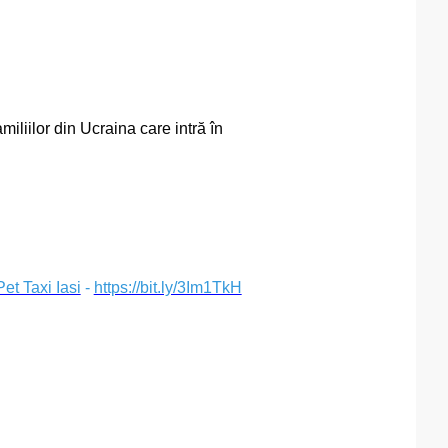
miliilor din Ucraina care intră în
t Taxi Iasi
-
https://bit.ly/3Im1TkH