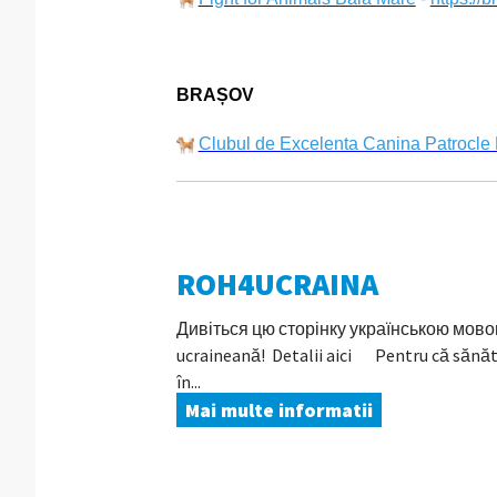
BRAȘOV
Clubul de Excelenta Canina Patrocle
ROH4UCRAINA
Дивіться цю сторінку українською мовою Î
ucraineană! Detalii aici Pentru că sănăt
în...
Mai multe informatii