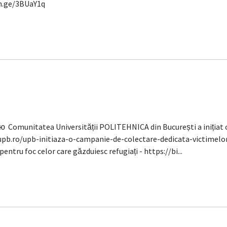
an.ge/3BUaY1q
omunitatea Universității POLITEHNICA din București a inițiat o
//upb.ro/upb-initiaza-o-campanie-de-colectare-dedicata-victimel
entru foc celor care găzduiesc refugiați - https://bi...