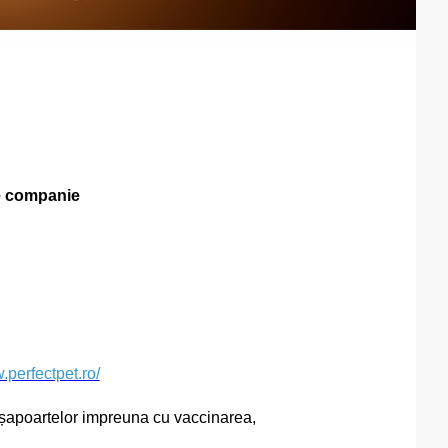
de companie
.perfectpet.ro/
așapoartelor impreuna cu vaccinarea,