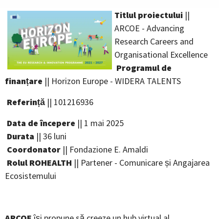
Titlul proiectului
||
ARCOE - Advancing
Research Careers and
Organisational Excellence
Programul de
finanțare
|| Horizon Europe - WIDERA TALENTS
Referință
|| 101216936
Data de începere
|| 1 mai 2025
Durata
|| 36 luni
Coordonator
|| Fondazione E. Amaldi
Rolul ROHEALTH
|| Partener - Comunicare și Angajarea
Ecosistemului
ARCOE
își propune să creeze un hub virtual al