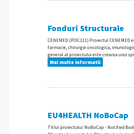
Fonduri Structurale
CENEMED (POC111) Proiectul CENEMED este u
farmacie, chirurgie oncologica, imunolog
general al proiectului este crearea unui spi
Mai multe informatii
EU4HEALTH NoBoCap
Titlul proiectului: NoBoCap - Notified Bo