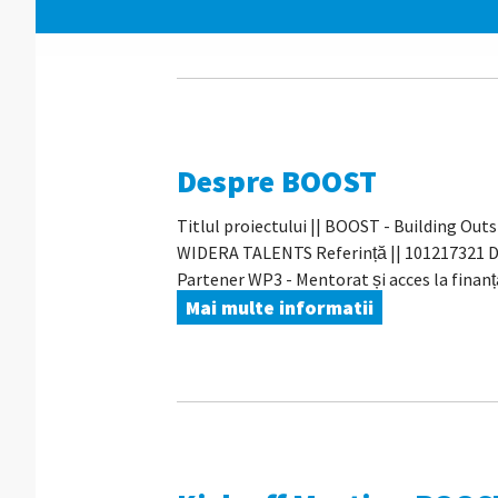
Despre BOOST
Titlul proiectului || BOOST - Building Ou
WIDERA TALENTS Referință || 101217321 Dat
Partener WP3 - Mentorat și acces la finanța
Mai multe informatii