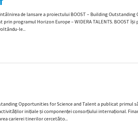
T
întâlnirea de lansare a proiectului BOOST – Building Outstanding 
at prin programul Horizon Europe – WIDERA TALENTS. BOOST își prop
oltându-le...
nding Opportunities for Science and Talent a publicat primul său 
ctivităților inițiale și componenței consorțiului internațional. Fi
 carierei tinerilor cercetăto...