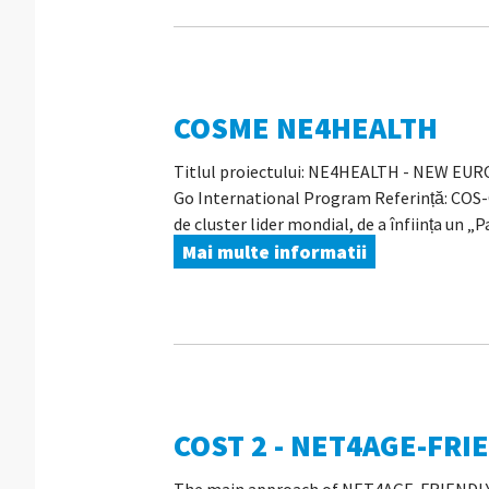
COSME NE4HEALTH
Titlul proiectului: NE4HEALTH - NEW E
Go International Program Referință: COS-CL
de cluster lider mondial, de a înființa un „P
Mai multe informatii
COST 2 - NET4AGE-FRI