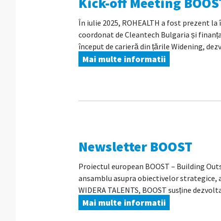
Kick-off Meeting BOOS
În iulie 2025, ROHEALTH a fost prezent la 
coordonat de Cleantech Bulgaria și finanț
început de carieră din țările Widening, dezv
Mai multe informatii
Newsletter BOOST
Proiectul european BOOST – Building Outsta
ansamblu asupra obiectivelor strategice, a
WIDERA TALENTS, BOOST susține dezvoltarea
Mai multe informatii