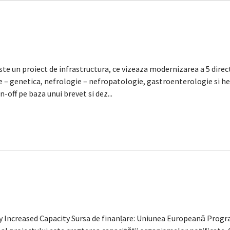
n proiect de infrastructura, ce vizeaza modernizarea a 5 directi
ie – genetica, nefrologie – nefropatologie, gastroenterologie si
n-off pe baza unui brevet si dez...
dy Increased Capacity Sursa de finanțare: Uniunea Europeană Pro