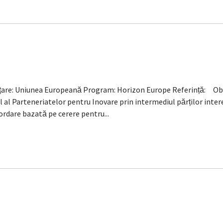
nțare: Uniunea Europeană Program: Horizon Europe Referință: Obiec
l al Parteneriatelor pentru Inovare prin intermediul părților inte
ordare bazată pe cerere pentru...