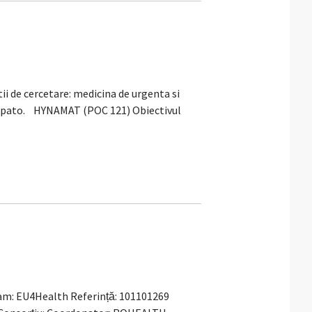
i de cercetare: medicina de urgenta si
 hepato. HYNAMAT (POC 121) Obiectivul
gram: EU4Health Referință: 101101269