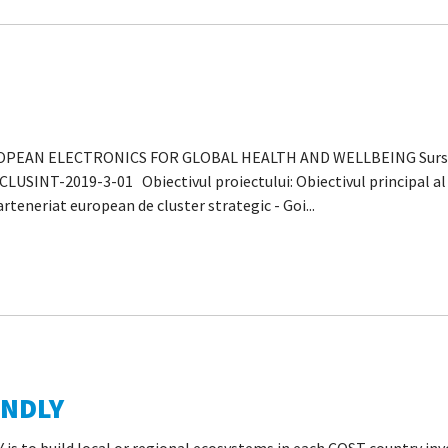
UROPEAN ELECTRONICS FOR GLOBAL HEALTH AND WELLBEING Sursa d
USINT-2019-3-01 Obiectivul proiectului: Obiectivul principal al p
arteneriat european de cluster strategic - Goi...
ENDLY