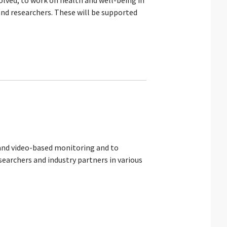
lved, to work on health and well-being in
 and researchers. These will be supported
o and video-based monitoring and to
searchers and industry partners in various