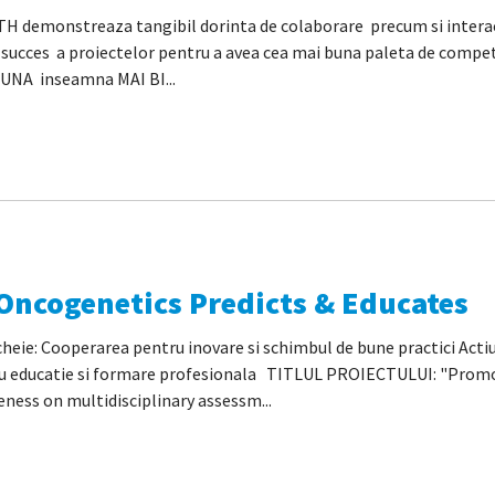
H demonstreaza tangibil dorinta de colaborare precum si interac
succes a proiectelor pentru a avea cea mai buna paleta de compe
NA inseamna MAI BI...
ncogenetics Predicts & Educates
cheie: Cooperarea pentru inovare si schimbul de bune practici Act
tru educatie si formare profesionala TITLUL PROIECTULUI: "Prom
ness on multidisciplinary assessm...