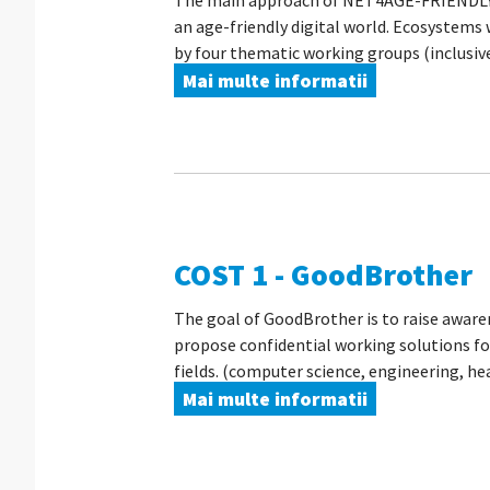
The main approach of NET4AGE-FRIENDLY is 
an age-friendly digital world. Ecosystems 
by four thematic working groups (inclusive
Mai multe informatii
COST 1 - GoodBrother
The goal of GoodBrother is to raise awaren
propose confidential working solutions for
fields. (computer science, engineering, hea
Mai multe informatii