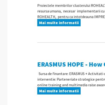
Proiectele membrilor clusterului ROHEALT
resursa umana, necesar implementarii cu 
ROHEALTH, pentru ca intotdeauna IMPREU
Mai multe informatii
ERASMUS HOPE - How O
Sursa de finantare: ERASMUS + Activitati 
interventie: Parteneriate strategice pen
online training and multimedia raise aware
Mai multe informatii