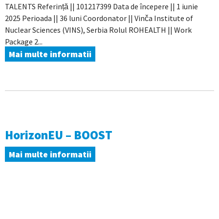
TALENTS Referință || 101217399 Data de începere || 1 iunie
2025 Perioada || 36 luni Coordonator || Vinča Institute of
Nuclear Sciences (VINS), Serbia Rolul ROHEALTH || Work
Package 2...
Mai multe informatii
HorizonEU – BOOST
Mai multe informatii