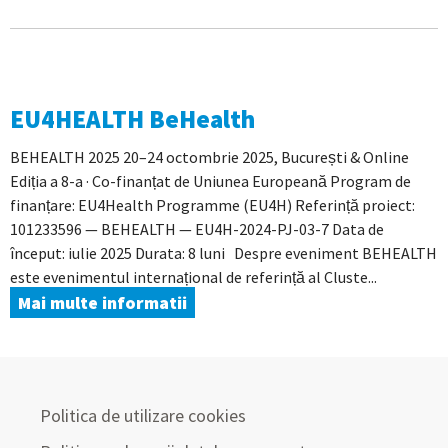
EU4HEALTH BeHealth
BEHEALTH 2025 20–24 octombrie 2025, București & Online
Ediția a 8-a · Co-finanțat de Uniunea Europeană Program de
finanțare: EU4Health Programme (EU4H) Referință proiect:
101233596 — BEHEALTH — EU4H-2024-PJ-03-7 Data de
început: iulie 2025 Durata: 8 luni Despre eveniment BEHEALTH
este evenimentul internațional de referință al Cluste...
Mai multe informatii
Politica de utilizare cookies