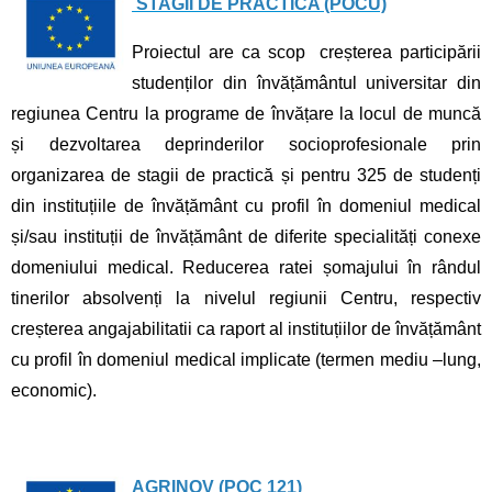
STAGII DE PRACTICA (POCU)
Proiectul are ca scop creșterea participării
studenților din învățământul universitar din
regiunea Centru la programe de învățare la locul de muncă
și dezvoltarea deprinderilor socioprofesionale prin
organizarea de stagii de practică și pentru 325 de studenți
din instituțiile de învățământ cu profil în domeniul medical
și/sau instituții de învățământ de diferite specialități conexe
domeniului medical. Reducerea ratei șomajului în rândul
tinerilor absolvenți la nivelul regiunii Centru, respectiv
creșterea angajabilitatii ca raport al instituțiilor de învățământ
cu profil în domeniul medical implicate (termen mediu –lung,
economic).
AGRINOV (POC 121)