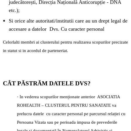
judecătorești, Direcția Națională Anticorupție - DNA
etc.);
Si orice alte autoritati/institutii care au un drept legal de
accesare a datelor Dvs. Cu caracter personal
Celorlalti membri ai clusterului pentru realizarea scopurilor precizate
in statut si in acordul de parteneriat.
CÂT PĂSTRĂM DATELE DVS?
· In vederea scopurilor menționate anterior ASOCIATIA
ROHEALTH – CLUSTERUL PENTRU SANATATE va
prelucra datele cu caracter personal pe parcursul relației cu
Persoana Vizata sau pe perioada impusa de prevederile
legale şi documentată în Nomenclatorul Arhivistic si