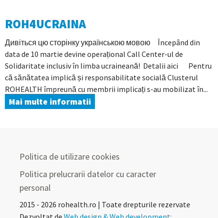
ROH4UCRAINA
Дивіться цю сторінку українською мовою Începând din
data de 10 martie devine operațional Call Center-ul de
Solidaritate inclusiv în limba ucraineană! Detalii aici Pentru
că sănătatea implică și responsabilitate socială Clusterul
ROHEALTH împreună cu membrii implicați s-au mobilizat în...
Mai multe informatii
Politica de utilizare cookies
Politica prelucrarii datelor cu caracter
personal
2015 - 2026 rohealth.ro | Toate drepturile rezervate
Dezvoltat de
Web design & Web development: