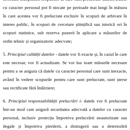
cu caracter personal pot fi stocate pe perioade mai lungi în măsura
în care acestea vor fi prelucrate exclusiv în scopuri de arhivare în
interes public, în scopuri de cercetare științifică sau istorică ori în
scopuri statistice, sub rezerva punerii în aplicare a măsurilor de
ordin tehnic și organizatoric adecvate;
5.
Principiul calității datelor
- datele vor fi exacte și, în cazul în care
este necesar, vor fi actualizate. Se vor lua toate măsurile necesare
pentru a se asigura că datele cu caracter personal care sunt inexacte,
având în vedere scopurile pentru care sunt prelucrate, sunt șterse
sau rectificate fără întârziere;
6.
Principiul responsabilității prelucrări i
- datele vor fi prelucrate
într-un mod care asigură securitatea adecvată a datelor cu caracter
personal, inclusiv protecția împotriva prelucrării neautorizate sau
ilegale și împotriva pierderii, a distrugerii sau a deteriorării