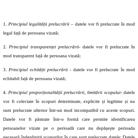
1.
Principiul legalității prelucrării
– datele vor fi prelucrate în mod
legal față de persoana vizată;
2.
Principiul transparenței prelucrării
- datele vor fi prelucrate în
mod transparent față de persoana vizată;
3.
Principiul echității prelucrării
- datele vor fi prelucrate în mod
echitabil față de persoana vizată;
4.
Principiul proporționalității prelucrării, limitării scopului-
datele
vor fi colectate în scopuri determinate, explicite și legitime și nu
sunt prelucrate ulterior într-un mod incompatibil cu aceste scopuri.
Datele vor fi păstrate într-o formă care permite identificarea
persoanelor vizate pe o perioadă care nu depășește perioada
necesară îndeplinirii scopurilor în care sunt prelucrate datele; Datele