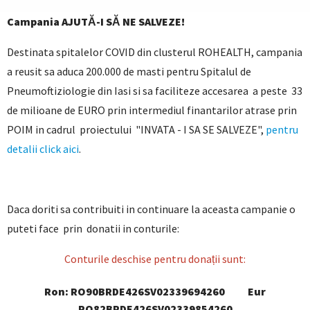
Campania AJUTĂ-I SĂ NE SALVEZE!
Destinata spitalelor COVID din clusterul ROHEALTH, campania
a reusit sa aduca 200.000 de masti pentru Spitalul de
Pneumoftiziologie din Iasi si sa faciliteze accesarea a peste 33
de milioane de EURO prin intermediul finantarilor atrase prin
POIM in cadrul proiectului "INVATA - I SA SE SALVEZE",
pentru
detalii click aici
.
Daca doriti sa contribuiti in continuare la aceasta campanie o
puteti face prin donatii in conturile:
Conturile deschise pentru donații sunt:
Ron: RO90BRDE426SV02339694260 Eur
RO82BRDE426SV02339854260