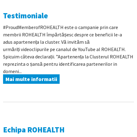
Testimoniale
#ProudMemberofROHEALTH este o campanie prin care
membrii ROHEALTH împărtășesc despre ce beneficii le-a
adus apartenența la cluster. Vă invităm să
urmăriți videoclipurile pe canalul de YouTube al ROHEALTH.
Spicuim câteva declarații. ”Apartenența la Clusterul ROHEALTH
reprezinta o șansă pentru identificarea partenerilor in
domeni...
Mai multe informatii
Echipa ROHEALTH