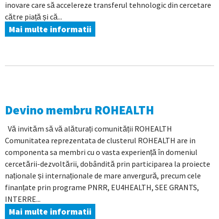
inovare care să accelereze transferul tehnologic din cercetare
către piață și că...
Mai multe informatii
Devino membru ROHEALTH
Vă invităm să vă alăturați comunității ROHEALTH
Comunitatea reprezentata de clusterul ROHEALTH are in
componenta sa membri cu o vasta experiență în domeniul
cercetării-dezvoltării, dobândită prin participarea la proiecte
naționale și internaționale de mare anvergură, precum cele
finanțate prin programe PNRR, EU4HEALTH, SEE GRANTS,
INTERRE...
Mai multe informatii