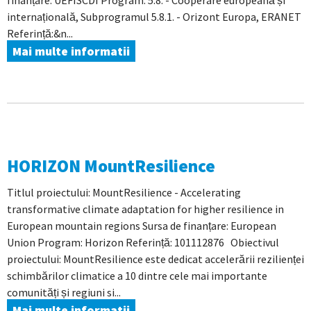
finanțare: UEFISCDI Program: 5.8. - Cooperare europeană și
internațională, Subprogramul 5.8.1. - Orizont Europa, ERANET
Referință:&n...
Mai multe informatii
HORIZON MountResilience
Titlul proiectului: MountResilience - Accelerating
transformative climate adaptation for higher resilience in
European mountain regions Sursa de finanțare: European
Union Program: Horizon Referință: 101112876 Obiectivul
proiectului: MountResilience este dedicat accelerării rezilienței
schimbărilor climatice a 10 dintre cele mai importante
comunități și regiuni si...
Mai multe informatii