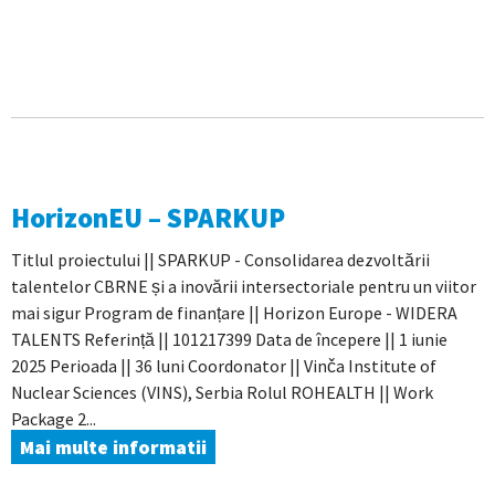
HorizonEU – SPARKUP
Titlul proiectului || SPARKUP - Consolidarea dezvoltării
talentelor CBRNE și a inovării intersectoriale pentru un viitor
mai sigur Program de finanțare || Horizon Europe - WIDERA
TALENTS Referință || 101217399 Data de începere || 1 iunie
2025 Perioada || 36 luni Coordonator || Vinča Institute of
Nuclear Sciences (VINS), Serbia Rolul ROHEALTH || Work
Package 2...
Mai multe informatii