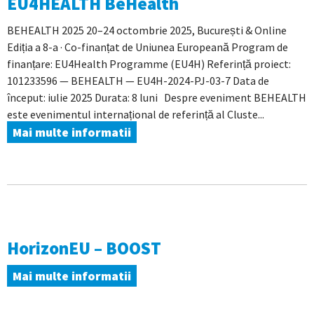
EU4HEALTH BeHealth
BEHEALTH 2025 20–24 octombrie 2025, București & Online
Ediția a 8-a · Co-finanțat de Uniunea Europeană Program de
finanțare: EU4Health Programme (EU4H) Referință proiect:
101233596 — BEHEALTH — EU4H-2024-PJ-03-7 Data de
început: iulie 2025 Durata: 8 luni Despre eveniment BEHEALTH
este evenimentul internațional de referință al Cluste...
Mai multe informatii
HorizonEU – BOOST
Mai multe informatii