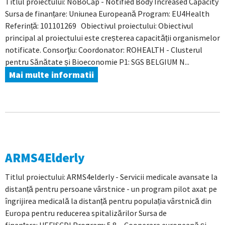
Titlul proiectului: NoBoCap - Notified Body Increased Capacity
Sursa de finanțare: Uniunea Europeană Program: EU4Health
Referință: 101101269 Obiectivul proiectului: Obiectivul
principal al proiectului este creșterea capacității organismelor
notificate. Consorţiu: Coordonator: ROHEALTH - Clusterul
pentru Sănătate și Bioeconomie P1: SGS BELGIUM N...
Mai multe informatii
ARMS4Elderly
Titlul proiectului: ARMS4elderly - Servicii medicale avansate la
distanță pentru persoane vârstnice - un program pilot axat pe
îngrijirea medicală la distanță pentru populația vârstnică din
Europa pentru reducerea spitalizărilor Sursa de