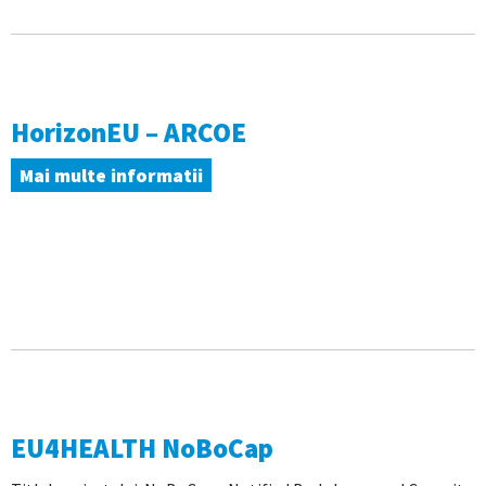
HorizonEU – ARCOE
Mai multe informatii
EU4HEALTH NoBoCap