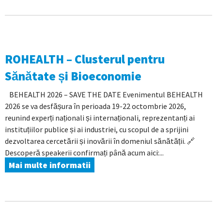
ROHEALTH – Clusterul pentru
Sănătate și Bioeconomie
BEHEALTH 2026 – SAVE THE DATE Evenimentul BEHEALTH
2026 se va desfășura în perioada 19-22 octombrie 2026,
reunind experți naționali și internaționali, reprezentanți ai
instituțiilor publice și ai industriei, cu scopul de a sprijini
dezvoltarea cercetării și inovării în domeniul sănătății. 🔗
Descoperă speakerii confirmați până acum aici:...
Mai multe informatii